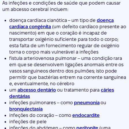
As infeções e condições de saúde que podem causar
um abcesso cerebral incluem:
doença cardíaca cianótica – um tipo de
doença
cardíaca congénita
(um defeito cardíaco presente ao
nascimento) em que o coração é incapaz de
transportar oxigénio suficiente para todo o corpo;
esta falta de um fornecimento regular de oxigénio
torna o corpo mais vulnerável a infeções
fístula arteriovenosa pulmonar – uma condição rara
em que se desenvolvem ligações anormais entre os
vasos sanguíneos dentro dos pulmões; isto pode
permitir que bactérias entrem na corrente sanguínea
e, eventualmente, no cérebro
um
abcesso dentário
ou tratamento para
cáries
dentárias
infeções pulmonares – como
pneumonia
ou
bronquiectasia
infeções do coração – como
endocardite
infeções de pele
infeções do abdómen – como
peritonite
(uma