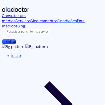
Consultar um
médico
Serviços
Medicamentos
Condições
Para
médicos
Blog
Entrar
Início