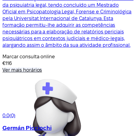
da psiquiatria legal, tendo concluído um Mestrado
Oficial em Psicopatologia Legal, Forense e Criminológica
pela Universitat Internacional de Catalunya. Esta
formação permitiu-lhe adquirir as competências
necessárias para a elaboração de relatórios periciais
psiquiátricos em contextos judiciais e médico-legais,
alargando assim o âmbito da sua atividade profissional.
Marcar consulta online
€116
Ver mais horários
0.0
(0)
Germán Picciochi