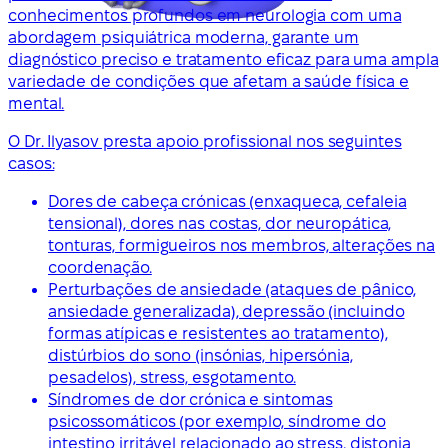
conhecimentos profundos em neurologia com uma
abordagem psiquiátrica moderna, garante um
diagnóstico preciso e tratamento eficaz para uma ampla
variedade de condições que afetam a saúde física e
mental.
O Dr. Ilyasov presta apoio profissional nos seguintes
casos:
Dores de cabeça crónicas (enxaqueca, cefaleia
tensional), dores nas costas, dor neuropática,
tonturas, formigueiros nos membros, alterações na
coordenação.
Perturbações de ansiedade (ataques de pânico,
ansiedade generalizada), depressão (incluindo
formas atípicas e resistentes ao tratamento),
distúrbios do sono (insónias, hipersónia,
pesadelos), stress, esgotamento.
Síndromes de dor crónica e sintomas
psicossomáticos (por exemplo, síndrome do
intestino irritável relacionado ao stress, distonia