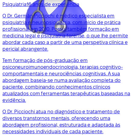
Psiquiatria
16 anos de experiência
O Dr. Germán Picciochi é médico especialista em
psiquiatria e neuropsiquiatria, com início de prática
profissional em 2010. Possui também formação em
medicina legal e psiquiatria forense, o que lhe permite
abordar cada caso a partir de uma perspetiva clínica e
pericial abrangente.
Tem formação de pós-graduação em
psiconeuroimunoendocrinologia, terapias cognitivo-
comportamentais e neurociências cognitivas. A sua
abordagem baseia-se numa avaliação completa do
paciente, combinando conhecimentos clínicos
atualizados com ferramentas terapêuticas baseadas na
evidência.
O Dr. Picciochi atua no diagnóstico e tratamento de
diversos transtornos mentais, oferecendo uma
abordagem profissional, estruturada e adaptada às
necessidades individuais de cada paciente.