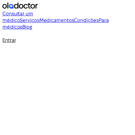
Consultar um
médico
Serviços
Medicamentos
Condições
Para
médicos
Blog
Entrar