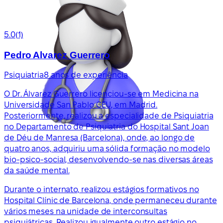
5.0
(1)
Pedro Alvarez Guerrero
Psiquiatria
8 anos de experiência
O Dr. Álvarez Guerrero licenciou-se em Medicina na
Universidade San Pablo CEU, em Madrid.
Posteriormente, realizou a especialidade de Psiquiatria
no Departamento de Psiquiatria do Hospital Sant Joan
de Déu de Manresa (Barcelona), onde, ao longo de
quatro anos, adquiriu uma sólida formação no modelo
bio-psico-social, desenvolvendo-se nas diversas áreas
da saúde mental.
Durante o internato, realizou estágios formativos no
Hospital Clínic de Barcelona, onde permaneceu durante
vários meses na unidade de interconsultas
psiquiátricas. Realizou igualmente outro estágio no