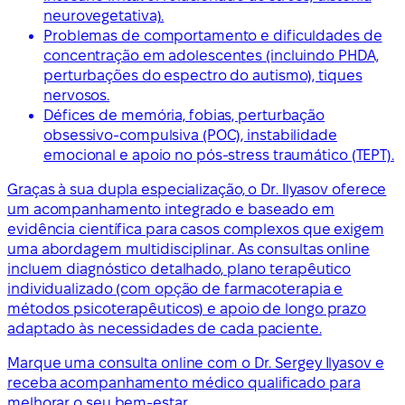
neurovegetativa).
Problemas de comportamento e dificuldades de
concentração em adolescentes (incluindo PHDA,
perturbações do espectro do autismo), tiques
nervosos.
Défices de memória, fobias, perturbação
obsessivo-compulsiva (POC), instabilidade
emocional e apoio no pós-stress traumático (TEPT).
Graças à sua dupla especialização, o Dr. Ilyasov oferece
um acompanhamento integrado e baseado em
evidência científica para casos complexos que exigem
uma abordagem multidisciplinar. As consultas online
incluem diagnóstico detalhado, plano terapêutico
individualizado (com opção de farmacoterapia e
métodos psicoterapêuticos) e apoio de longo prazo
adaptado às necessidades de cada paciente.
Marque uma consulta online com o Dr. Sergey Ilyasov e
receba acompanhamento médico qualificado para
melhorar o seu bem-estar.