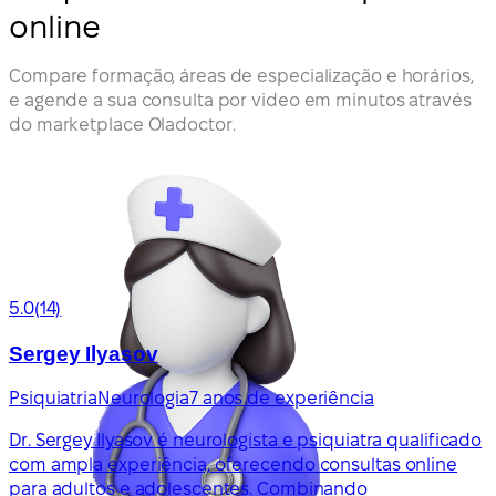
online
Compare formação, áreas de especialização e horários,
e agende a sua consulta por video em minutos através
do marketplace Oladoctor.
5.0
(14)
Sergey Ilyasov
Psiquiatria
Neurologia
7 anos de experiência
Dr. Sergey Ilyasov é neurologista e psiquiatra qualificado
com ampla experiência, oferecendo consultas online
para adultos e adolescentes. Combinando