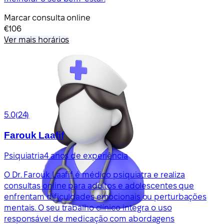
Marcar consulta online
€106
Ver mais horários
5.0
(24)
Farouk Laafif
Psiquiatria
4 anos de experiência
O Dr. Farouk Laafif é médico psiquiatra e realiza
consultas online para adultos e adolescentes que
enfrentam dificuldades emocionais ou perturbações
mentais. O seu trabalho clínico integra o uso
responsável de medicação com abordagens