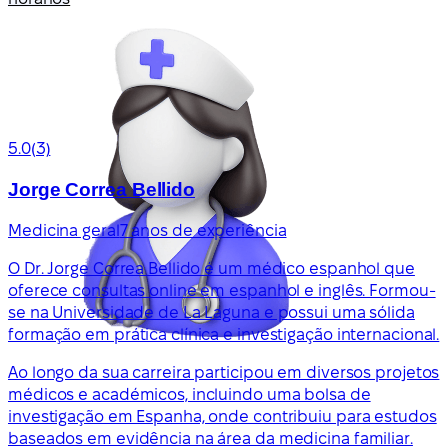
5.0
(3)
Jorge Correa Bellido
Medicina geral
7 anos de experiência
O Dr. Jorge Correa Bellido é um médico espanhol que
oferece consultas online em espanhol e inglês. Formou-
se na Universidade de La Laguna e possui uma sólida
formação em prática clínica e investigação internacional.
Ao longo da sua carreira participou em diversos projetos
médicos e académicos, incluindo uma bolsa de
investigação em Espanha, onde contribuiu para estudos
baseados em evidência na área da medicina familiar.