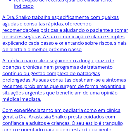
indicado
A Dra. Shalko trabalha especificamente com queixas
agudas e consultas rápidas, oferecendo
recomendações práticas e ajudando o paciente a tomar
decisões seguras. A sua comunicação é clara e simples,
explicando cada passo e orientando sobre riscos, sinais
de alerta e o melhor próximo passo.
A médica não realiza seguimento a longo prazo de
doenças crónicas, nem programas de tratamento
contínuo ou gestão complexa de patologias
prolongadas. As suas consultas destinam-se a sintomas
recentes, problemas que surgem de forma repentina e
situações urgentes que beneficiam de uma opinião
médica imediata.
Com experiência tanto em pediatria como em clínica
geral, a Dra. Anastasiia Shalko presta cuidados com
confiança a adultos e crianças. O seu estilo é tranquilo,
direto e orientado para o bem-estar do paciente,