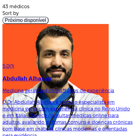
43 médicos
Sort by
Próximo disponível
5.0
(1)
Abdullah Alhasan
Medicina geral
Cardiologia
11 anos de experiência
O Dr. Abdullah Alhasan é médico especialista em
medicina geral, com experiência clínica no Reino Unido
e em Itália. Oferece consultas médicas online para
adultos, avaliando sintomas comuns e doenças crónicas
com base em práticas clínicas modernas e orientadas
pela evidência.