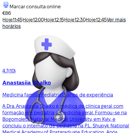
Marcar consulta online
€86
Hoje
11:45
Hoje
12:00
Hoje
12:15
Hoje
12:30
Hoje
12:45
Ver mais
horários
4.7
(10)
Anastasiia Shalko
Medicina familiar
Pediatria
13 anos de experiência
A Dra. Anastasiia Shalko é médica de clínica geral com
formação em pediatria e medicina geral. Formou-se na
Bogomolets National Medical University, em Kyiv, e
concluiu o internato de pediatria na P.L. Shupyk National
Medical Academy of Postgraduate Education. Após