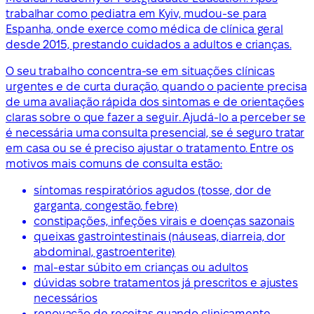
trabalhar como pediatra em Kyiv, mudou-se para
Espanha, onde exerce como médica de clínica geral
desde 2015, prestando cuidados a adultos e crianças.
O seu trabalho concentra-se em situações clínicas
urgentes e de curta duração, quando o paciente precisa
de uma avaliação rápida dos sintomas e de orientações
claras sobre o que fazer a seguir. Ajudá-lo a perceber se
é necessária uma consulta presencial, se é seguro tratar
em casa ou se é preciso ajustar o tratamento. Entre os
motivos mais comuns de consulta estão:
síntomas respiratórios agudos (tosse, dor de
garganta, congestão, febre)
constipações, infeções virais e doenças sazonais
queixas gastrointestinais (náuseas, diarreia, dor
abdominal, gastroenterite)
mal-estar súbito em crianças ou adultos
dúvidas sobre tratamentos já prescritos e ajustes
necessários
renovação de receitas quando clinicamente