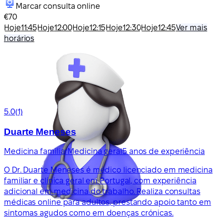
Marcar consulta online
€70
Hoje
11:45
Hoje
12:00
Hoje
12:15
Hoje
12:30
Hoje
12:45
Ver mais
horários
5.0
(1)
Duarte Meneses
Medicina familiar
Medicina geral
5 anos de experiência
O Dr. Duarte Meneses é médico licenciado em medicina
familiar e clínica geral em Portugal, com experiência
adicional em medicina do trabalho. Realiza consultas
médicas online para adultos, prestando apoio tanto em
sintomas agudos como em doenças crónicas.