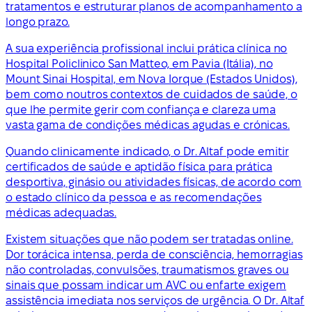
tratamentos e estruturar planos de acompanhamento a
longo prazo.
A sua experiência profissional inclui prática clínica no
Hospital Policlinico San Matteo, em Pavia (Itália), no
Mount Sinai Hospital, em Nova Iorque (Estados Unidos),
bem como noutros contextos de cuidados de saúde, o
que lhe permite gerir com confiança e clareza uma
vasta gama de condições médicas agudas e crónicas.
Quando clinicamente indicado, o Dr. Altaf pode emitir
certificados de saúde e aptidão física para prática
desportiva, ginásio ou atividades físicas, de acordo com
o estado clínico da pessoa e as recomendações
médicas adequadas.
Existem situações que não podem ser tratadas online.
Dor torácica intensa, perda de consciência, hemorragias
não controladas, convulsões, traumatismos graves ou
sinais que possam indicar um AVC ou enfarte exigem
assistência imediata nos serviços de urgência. O Dr. Altaf