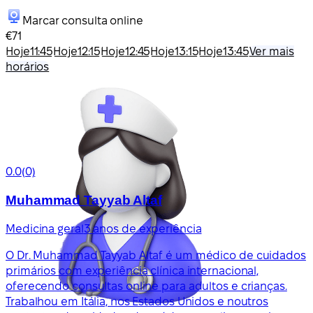
Marcar consulta online
€71
Hoje
11:45
Hoje
12:15
Hoje
12:45
Hoje
13:15
Hoje
13:45
Ver mais
horários
0.0
(0)
Muhammad Tayyab Altaf
Medicina geral
3 anos de experiência
O Dr. Muhammad Tayyab Altaf é um médico de cuidados
primários com experiência clínica internacional,
oferecendo consultas online para adultos e crianças.
Trabalhou em Itália, nos Estados Unidos e noutros