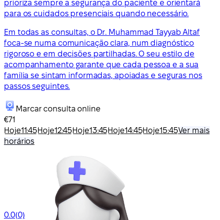
prioriza sempre a segurança do paciente e orientará
para os cuidados presenciais quando necessário.
Em todas as consultas, o Dr. Muhammad Tayyab Altaf
foca-se numa comunicação clara, num diagnóstico
rigoroso e em decisões partilhadas. O seu estilo de
acompanhamento garante que cada pessoa e a sua
família se sintam informadas, apoiadas e seguras nos
passos seguintes.
Marcar consulta online
€71
Hoje
11:45
Hoje
12:45
Hoje
13:45
Hoje
14:45
Hoje
15:45
Ver mais
horários
0.0
(0)