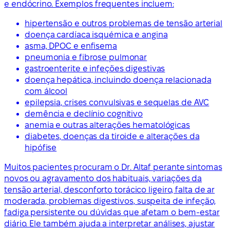
e endócrino. Exemplos frequentes incluem:
hipertensão e outros problemas de tensão arterial
doença cardíaca isquémica e angina
asma, DPOC e enfisema
pneumonia e fibrose pulmonar
gastroenterite e infeções digestivas
doença hepática, incluindo doença relacionada
com álcool
epilepsia, crises convulsivas e sequelas de AVC
demência e declínio cognitivo
anemia e outras alterações hematológicas
diabetes, doenças da tiroide e alterações da
hipófise
Muitos pacientes procuram o Dr. Altaf perante sintomas
novos ou agravamento dos habituais, variações da
tensão arterial, desconforto torácico ligeiro, falta de ar
moderada, problemas digestivos, suspeita de infeção,
fadiga persistente ou dúvidas que afetam o bem-estar
diário. Ele também ajuda a interpretar análises, ajustar