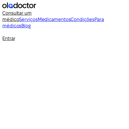
Consultar um
médico
Serviços
Medicamentos
Condições
Para
médicos
Blog
Entrar