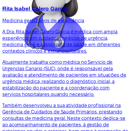
Rita Isabel Calero Garcia
Medicina geral
2 anos de experiência
A Dra. Rita Isabel Calero Garcia é médica com ampla
experiência em cuidados médicos de urgência,
medicina geral e assistência de saúde em diferentes
contextos clínicos e extrahospitalares.
Atualmente trabalha como médica no Servicio de
Urgencias Canario (SUC), onde é responsável pela
avaliação e atendimento de pacientes em situações de
urgência médica, realizando o diagnóstico inicial, a
estabilização do paciente e a coordenação com
serviços hospitalares quando necessário.
Também desenvolveu a sua atividade profissional na
Gerência de Cuidados de Saúde Primários, prestando
consultas de medicina geral. Neste contexto dedica-se
ao acompanhamento de pacientes, à gestão de