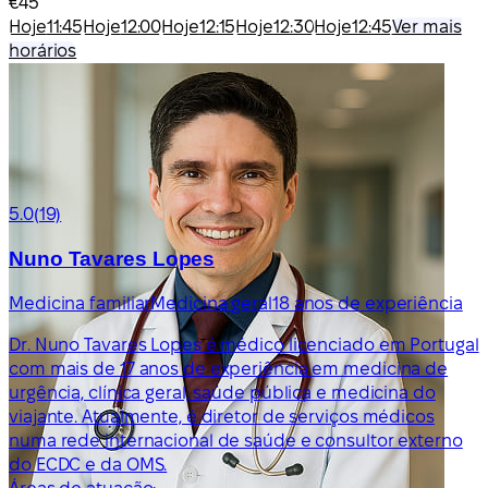
€45
Hoje
11:45
Hoje
12:00
Hoje
12:15
Hoje
12:30
Hoje
12:45
Ver mais
horários
5.0
(19)
Nuno Tavares Lopes
Medicina familiar
Medicina geral
18 anos de experiência
Dr. Nuno Tavares Lopes é médico licenciado em Portugal
com mais de 17 anos de experiência em medicina de
urgência, clínica geral, saúde pública e medicina do
viajante. Atualmente, é diretor de serviços médicos
numa rede internacional de saúde e consultor externo
do ECDC e da OMS.