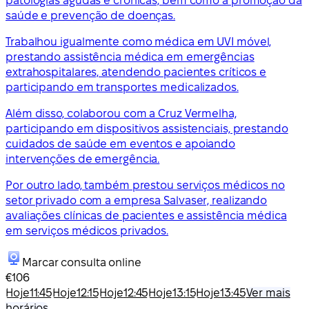
patologias agudas e crónicas, bem como à promoção da
saúde e prevenção de doenças.
Trabalhou igualmente como médica em UVI móvel,
prestando assistência médica em emergências
extrahospitalares, atendendo pacientes críticos e
participando em transportes medicalizados.
Além disso, colaborou com a Cruz Vermelha,
participando em dispositivos assistenciais, prestando
cuidados de saúde em eventos e apoiando
intervenções de emergência.
Por outro lado, também prestou serviços médicos no
setor privado com a empresa Salvaser, realizando
avaliações clínicas de pacientes e assistência médica
em serviços médicos privados.
Marcar consulta online
€106
Hoje
11:45
Hoje
12:15
Hoje
12:45
Hoje
13:15
Hoje
13:45
Ver mais
horários