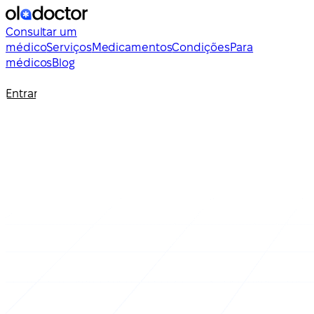
Consultar um
médico
Serviços
Medicamentos
Condições
Para
médicos
Blog
Entrar