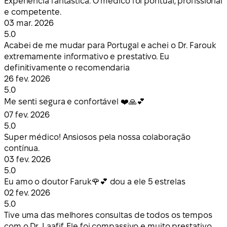
Experiência fantástica. O médico foi pontual, profissional
e competente.
03 mar. 2026
5.0
Acabei de me mudar para Portugal e achei o Dr. Farouk
extremamente informativo e prestativo. Eu
definitivamente o recomendaria
26 fev. 2026
5.0
Me senti segura e confortável ❤️🙏💕
07 fev. 2026
5.0
Super médico! Ansiosos pela nossa colaboração
contínua.
03 fev. 2026
5.0
Eu amo o doutor Faruk🌹💕 dou a ele 5 estrelas
02 fev. 2026
5.0
Tive uma das melhores consultas de todos os tempos
com o Dr. Laafif. Ele foi compassivo e muito prestativo.