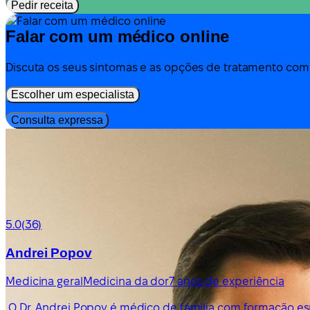
Pedir receita
Falar com um médico online
Discuta os seus sintomas e as opções de tratamento co
Escolher um especialista
Consulta expressa
5.0
(36)
Andrei Popov
Medicina geral
Medicina da dor
7 anos de experiência
O Dr. Andrei Popov é médico de família com formação esp