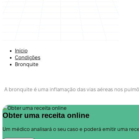
Início
Condições
Bronquite
A bronquite é uma inflamação das vias aéreas nos pulm
Obter uma receita online
Um médico analisará o seu caso e poderá emitir uma recei