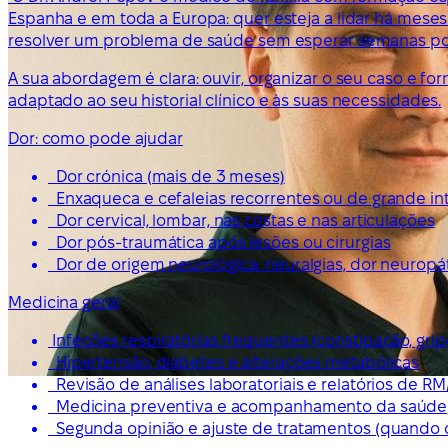
Espanha e em toda a Europa: quer esteja a lidar há me
resolver um problema de saúde sem esperar semanas po
A sua abordagem é clara: ouvir, organizar o seu caso e f
adaptado ao seu historial clínico e às suas necessidades.
Dor: como pode ajudar
Dor crónica (mais de 3 meses)
Enxaqueca e cefaleias recorrentes ou de grande i
Dor cervical, lombar, nas costas e nas articulações
Dor pós-traumática após lesões ou cirurgias
Dor de origem neurológica: neuralgias, dor neuropáti
Medicina geral
Infeções respiratórias frequentes (constipação, grip
Hipertensão, diabetes e alterações metabólicas
Revisão de análises laboratoriais e relatórios de RM
Medicina preventiva e acompanhamento da saúde
Segunda opinião e ajuste de tratamentos (quando 