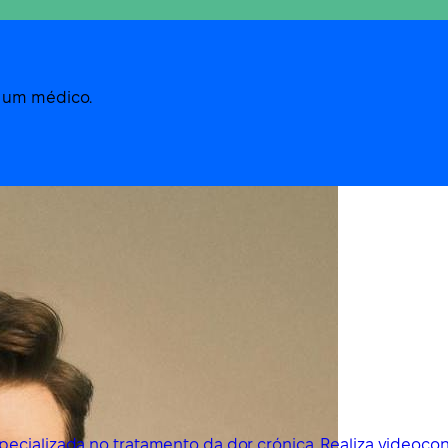
m um médico.
ecializada no tratamento da dor crónica. Realiza videoco