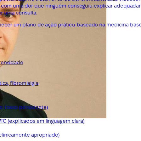
ses com uma dor que ninguém conseguiu explicar adequada
r uma consulta.
ornecer um plano de ação prático, baseado na medicina bas
ntensidade
ca, fibromialgia
e, tosse persistente)
/TC (explicados em linguagem clara)
clinicamente apropriado)