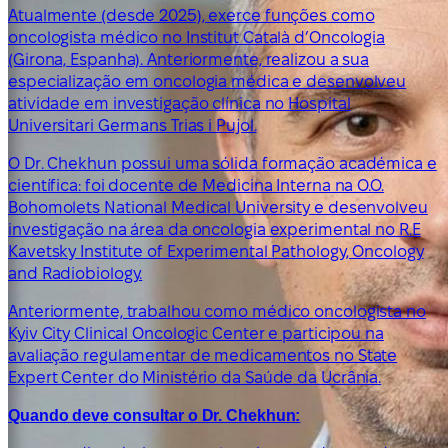
Atualmente (desde 2025), exerce funções como
oncologista médico no Institut Català d’Oncologia
(Girona, Espanha). Anteriormente, realizou a sua
especialização em oncologia médica e desenvolveu
atividade em investigação clínica no Hospital
Universitari Germans Trias i Pujol.
O Dr. Chekhun possui uma sólida formação académica e
científica: foi docente de Medicina Interna na O.O.
Bohomolets National Medical University e desenvolveu
investigação na área da oncologia experimental no R.E
Kavetsky Institute of Experimental Pathology, Oncology
and Radiobiology.
Anteriormente, trabalhou como médico oncologista no
Kyiv City Clinical Oncologic Center e participou na
avaliação regulamentar de medicamentos no State
Expert Center do Ministério da Saúde da Ucrânia.
Quando deve consultar o Dr. Chekhun: