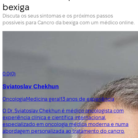
bexiga
Discuta os seus sintomas e os próximos passos
possíveis para Cancro da bexiga com um médico online.
0.0
(0)
Sviatoslav Chekhun
Oncologia
Medicina geral
13 anos de experiência
O Dr. Sviatoslav Chekhun é médico oncologista com
experiência clínica e científica internacional,
especializado em oncologia médica moderna e numa
abordagem personalizada ao tratamento do cancro.