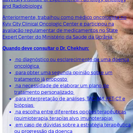
and Radiobiology.
Anteriormente, trabalhou como médico oncologista no
Kyiv City Clinical Oncologic Center e participou na
avaliação regulamentar de medicamentos no State
Expert Center do Ministério da Saúde da Ucrânia.
Quando deve consultar o Dr. Chekhun:
no diagnóstico ou esclarecimento de uma doença
oncológica
para obter uma segunda opinião sobre um
tratamento já proposto
na necessidade de elaborar um plano de
tratamento personalizado
para interpretação de análises, TAC, RM, PET-CT e
biópsias
na escolha entre diferentes opções terapêuticas
(quimioterapia, terapias alvo, imunoterapia)
em caso de dúvidas sobre a estratégia terapêutica
ou progressão da doença