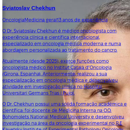
Sviatoslav Chekhun
Oncologia
Medicina geral
13 anos de experiência
O Dr. Sviatoslav Chekhun é médico oncologista com
experiência clínica e científica internacional,
especializado em oncologia médica moderna e numa
abordagem personalizada ao tratamento do cancro.
Atualmente (desde 2025), exerce funções como
oncologista médico no Institut Català d’Oncologia
(Girona, Espanha). Anteriormente, realizou a sua
especialização em oncologia médica e desenvolveu
atividade em investigação clínica no Hospital
Universitari Germans Trias i Pujol.
O Dr. Chekhun possui uma sólida formação académica e
científica: foi docente de Medicina Interna na O.O.
Bohomolets National Medical University e desenvolveu
investigação na área da oncologia experimental no R.E
Kavetsky Institute of Experimental Pathology, Oncology