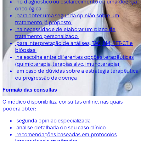
no diagnóstico ou esclarecimento de uma doença
oncológica
para obter uma segunda opinião sobre um
tratamento já proposto
na necessidade de elaborar um plano de
tratamento personalizado
para interpretação de análises, TAC, RM, PET-CT e
biópsias
na escolha entre diferentes opções terapêuticas
(quimioterapia, terapias alvo, imunoterapia)
em caso de dúvidas sobre a estratégia terapêutica
ou progressão da doença
Formato das consultas
O médico disponibiliza consultas online, nas quais
poderá obter:
segunda opinião especializada
análise detalhada do seu caso clínico
recomendações baseadas em protocolos