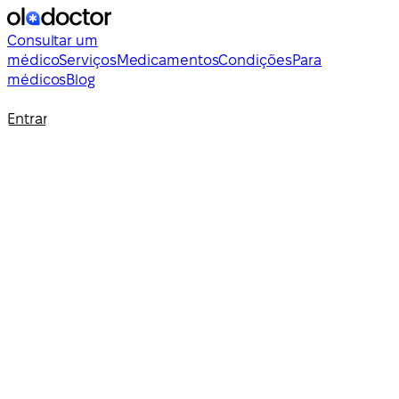
Consultar um
médico
Serviços
Medicamentos
Condições
Para
médicos
Blog
Entrar