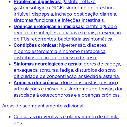
Problemas digestivos:
gastrite, refluxo
gastroesofágico (DRGE), síndrome do intestino
irritável, dispepsia, inchaço, obstipação, diarreia,
sintomas funcionais e infeções intestinais.
Doenças urológicas e infeciosas:
cistite aguda e
recorrente, infeções urinárias e renais, prevenção
de ITUs recorrentes, bacteriúria assintomática.
Condições crónicas:
hipertensão, diabetes,
hipercolesterolemia, síndrome metabólica,
distúrbios da tiroide, excesso de peso.
Sintomas neurológicos e gerais:
dores de cabeça,
enxaqueca, tonturas, fadiga, distúrbios do sono,
dificuldade de concentração, ansiedade, astenia.
Apoio na dor crónica:
dores nas costas, pescoço,
articulações e músculos, síndromes de tensão, dor
associada à osteocondrose e a doenças crónicas.
Áreas de acompanhamento adicional:
Consultas preventivas e planeamento de check-
ups.