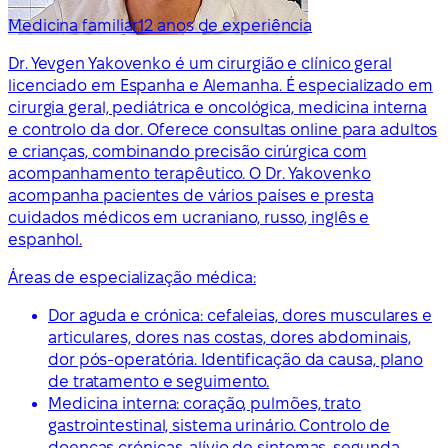
Medicina familiar
12 anos de experiência
Dr. Yevgen Yakovenko é um cirurgião e clínico geral
licenciado em Espanha e Alemanha. É especializado em
cirurgia geral, pediátrica e oncológica, medicina interna
e controlo da dor. Oferece consultas online para adultos
e crianças, combinando precisão cirúrgica com
acompanhamento terapêutico. O Dr. Yakovenko
acompanha pacientes de vários países e presta
cuidados médicos em ucraniano, russo, inglês e
espanhol.
Áreas de especialização médica:
Dor aguda e crónica: cefaleias, dores musculares e
articulares, dores nas costas, dores abdominais,
dor pós-operatória. Identificação da causa, plano
de tratamento e seguimento.
Medicina interna: coração, pulmões, trato
gastrointestinal, sistema urinário. Controlo de
doenças crónicas, alívio de sintomas, segunda