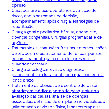
opinião.
Cuidados pré e pós-operatórios: avaliação de
riscos, apoio na tomada de decisão,
acompanhamento após cirurgia, estratégias de
reabilitação.
Cirurgia geral e pediátrica: hérnias, apendicite,
doenças congénitas. Cirurgias programadas e de
urgência.
Traumatologia: contusões, fraturas, entorses, lesões
de tecidos moles, tratamento de feridas, pensos,
encaminhamento para cuidados presenciais
quando necessário.
Cirurgia oncológica: revisão diagnóstica,
planeamento do tratamento, acompanhamento a
longo prazo.
Tratamento da obesidade e controlo de peso:
abordagem médica à perda de peso, incluindo
avaliação das causas, análise de doenças
associadas, definição de um plano individualizado
(alimentação, atividade física, farmacoterapia se