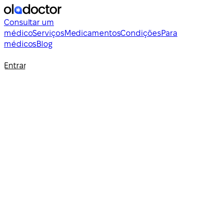
Consultar um
médico
Serviços
Medicamentos
Condições
Para
médicos
Blog
Entrar