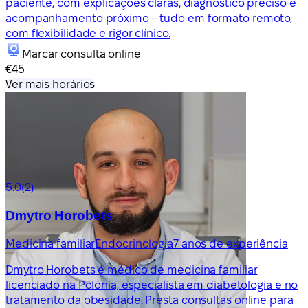
paciente, com explicações claras, diagnóstico preciso e
acompanhamento próximo – tudo em formato remoto,
com flexibilidade e rigor clínico.
Marcar consulta online
€45
Ver mais horários
5.0
(2)
Dmytro Horobets
Medicina familiar
Endocrinologia
7 anos de experiência
Dmytro Horobets é médico de medicina familiar
licenciado na Polónia, especialista em diabetologia e no
tratamento da obesidade. Presta consultas online para