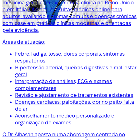
medicina geral, com experiência clínica no Reino Unido
e em Itália. Oferece consultas médicas online para
adultos, avaliando sintomas comuns e doenças crónicas
com base em práticas clínicas modernas e orientadas
pela evidência.
Áreas de atuação:
Febre, fadiga, tosse, dores corporais, sintomas
respiratórios
Hipertensão arterial, queixas digestivas e mal-estar
geral
Interpretação de análises, ECG e exames
complementares
Revisão e ajustamento de tratamentos existentes
Doenças cardíacas: palpitações, dor no peito, falta
de ar
Aconselhamento médico personalizado e
organização de exames
O Dr. Alhasan aposta numa abordagem centrada no