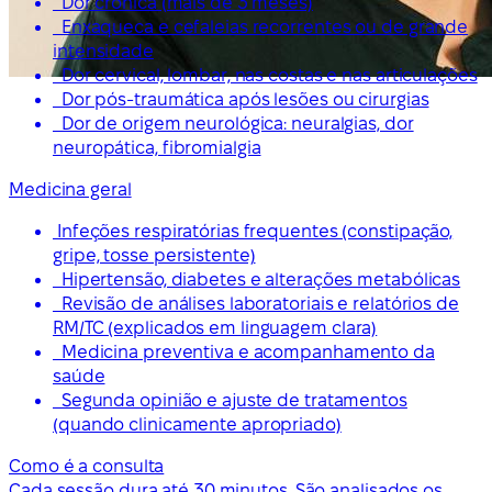
Dor crónica (mais de 3 meses)
Enxaqueca e cefaleias recorrentes ou de grande
intensidade
Dor cervical, lombar, nas costas e nas articulações
Dor pós-traumática após lesões ou cirurgias
Dor de origem neurológica: neuralgias, dor
neuropática, fibromialgia
Medicina geral
Infeções respiratórias frequentes (constipação,
gripe, tosse persistente)
Hipertensão, diabetes e alterações metabólicas
Revisão de análises laboratoriais e relatórios de
RM/TC (explicados em linguagem clara)
Medicina preventiva e acompanhamento da
saúde
Segunda opinião e ajuste de tratamentos
(quando clinicamente apropriado)
Como é a consulta
Cada sessão dura até 30 minutos. São analisados os