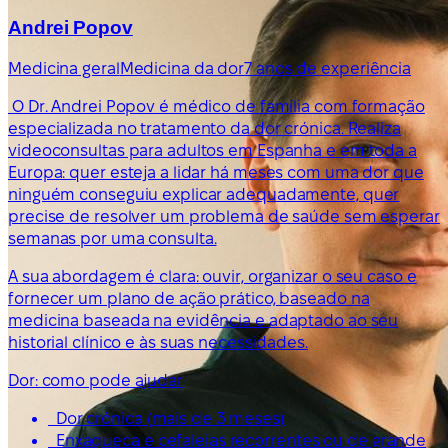
Andrei Popov
Medicina geral
Medicina da dor
7 anos de experiência
O Dr. Andrei Popov é médico de família com formação
especializada no tratamento da dor crónica. Realiza
videoconsultas para adultos em Espanha e em toda a
Europa: quer esteja a lidar há meses com uma dor que
ninguém conseguiu explicar adequadamente, quer
precise de resolver um problema de saúde sem esperar
semanas por uma consulta.
A sua abordagem é clara: ouvir, organizar o seu caso e
fornecer um plano de ação prático, baseado na
medicina baseada na evidência e adaptado ao seu
historial clínico e às suas necessidades.
Dor: como pode ajudar
Dor crónica (mais de 3 meses)
Enxaqueca e cefaleias recorrentes ou de grande