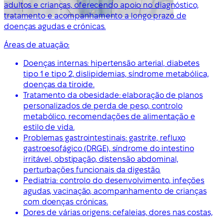
adultos e crianças, oferecendo apoio no diagnóstico,
tratamento e acompanhamento a longo prazo de
doenças agudas e crónicas.
Áreas de atuação:
Doenças internas: hipertensão arterial, diabetes
tipo 1 e tipo 2, dislipidemias, síndrome metabólica,
doenças da tiroide.
Tratamento da obesidade: elaboração de planos
personalizados de perda de peso, controlo
metabólico, recomendações de alimentação e
estilo de vida.
Problemas gastrointestinais: gastrite, refluxo
gastroesofágico (DRGE), síndrome do intestino
irritável, obstipação, distensão abdominal,
perturbações funcionais da digestão.
Pediatria: controlo do desenvolvimento, infeções
agudas, vacinação, acompanhamento de crianças
com doenças crónicas.
Dores de várias origens: cefaleias, dores nas costas,