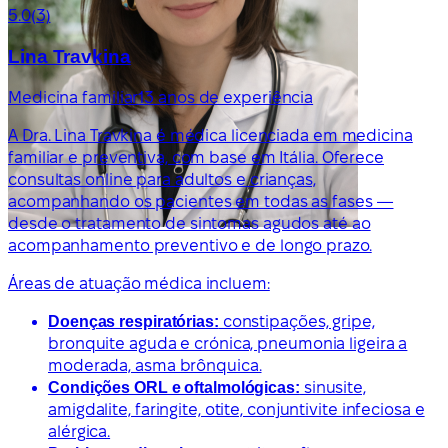
5.0
(3)
Lina Travkina
Medicina familiar
13 anos de experiência
A Dra. Lina Travkina é médica licenciada em medicina
familiar e preventiva, com base em Itália. Oferece
consultas online para adultos e crianças,
acompanhando os pacientes em todas as fases —
desde o tratamento de sintomas agudos até ao
acompanhamento preventivo e de longo prazo.
Áreas de atuação médica incluem:
Doenças respiratórias:
constipações, gripe,
bronquite aguda e crónica, pneumonia ligeira a
moderada, asma brônquica.
Condições ORL e oftalmológicas:
sinusite,
amigdalite, faringite, otite, conjuntivite infeciosa e
alérgica.