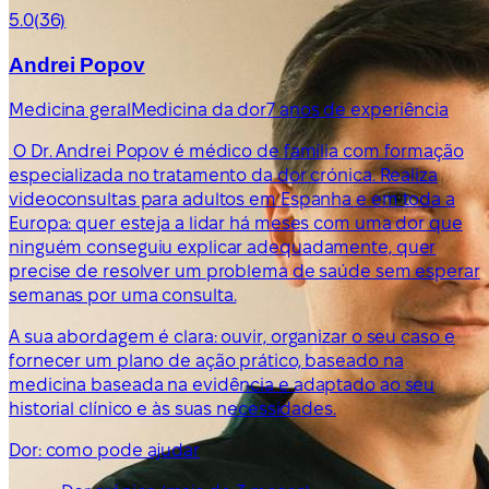
5.0
(36)
Andrei Popov
Medicina geral
Medicina da dor
7 anos de experiência
O Dr. Andrei Popov é médico de família com formação
especializada no tratamento da dor crónica. Realiza
videoconsultas para adultos em Espanha e em toda a
Europa: quer esteja a lidar há meses com uma dor que
ninguém conseguiu explicar adequadamente, quer
precise de resolver um problema de saúde sem esperar
semanas por uma consulta.
A sua abordagem é clara: ouvir, organizar o seu caso e
fornecer um plano de ação prático, baseado na
medicina baseada na evidência e adaptado ao seu
historial clínico e às suas necessidades.
Dor: como pode ajudar