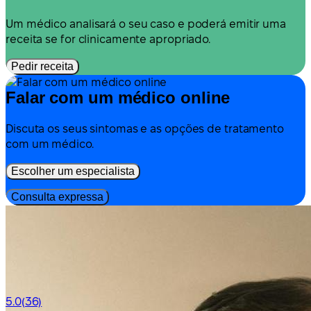
Um médico analisará o seu caso e poderá emitir uma
receita se for clinicamente apropriado.
Pedir receita
Falar com um médico online
Discuta os seus sintomas e as opções de tratamento
com um médico.
Escolher um especialista
Consulta expressa
5.0
(36)