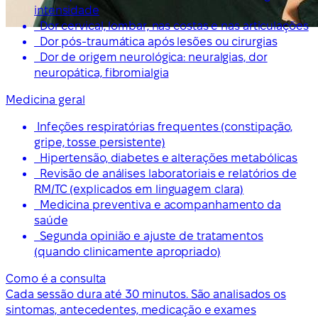
intensidade
Dor cervical, lombar, nas costas e nas articulações
Dor pós-traumática após lesões ou cirurgias
Dor de origem neurológica: neuralgias, dor
neuropática, fibromialgia
Medicina geral
Infeções respiratórias frequentes (constipação,
gripe, tosse persistente)
Hipertensão, diabetes e alterações metabólicas
Revisão de análises laboratoriais e relatórios de
RM/TC (explicados em linguagem clara)
Medicina preventiva e acompanhamento da
saúde
Segunda opinião e ajuste de tratamentos
(quando clinicamente apropriado)
Como é a consulta
Cada sessão dura até 30 minutos. São analisados os
sintomas, antecedentes, medicação e exames