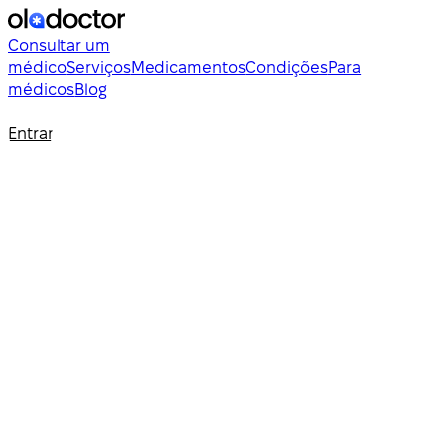
Consultar um
médico
Serviços
Medicamentos
Condições
Para
médicos
Blog
Entrar