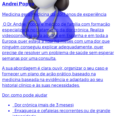
Andrei Popov
Medicina geral
Medicina da dor
7 anos de experiência
O Dr. Andrei Popov é médico de família com formação
especializada no tratamento da dor crónica. Realiza
videoconsultas para adultos em Espanha e em toda a
Europa: quer esteja a lidar há meses com uma dor que
ninguém conseguiu explicar adequadamente, quer
precise de resolver um problema de saúde sem esperar
semanas por uma consulta.
A sua abordagem é clara: ouvir, organizar o seu caso e
fornecer um plano de ação prático, baseado na
medicina baseada na evidência e adaptado ao seu
historial clínico e às suas necessidades.
Dor: como pode ajudar
Dor crónica (mais de 3 meses)
Enxaqueca e cefaleias recorrentes ou de grande