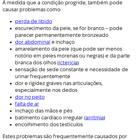
À medida que a condição progride, também pode
causar problemas como:
perda de libido
escurecimento da pele, se for branco – pode
parecer permanentemente bronzeado
dor abdominal
e inchaço
amarelamento da pele (que pode ser menos
notório em peles morenas ou negras) e da parte
branca dos olhos (
icterícia
)
sensação de sede constante e necessidade de
urinar frequentemente
dor e rigidez graves nas articulações,
especialmente nos dedos
dor no peito
falta de ar
inchaço das mãos e pés
batimento cardíaco irregular (
arritmia
)
encolhimento dos testículos
Estes problemas são frequentemente causados por