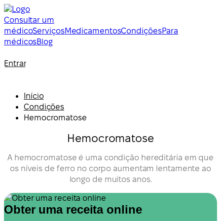
Consultar um
médico
Serviços
Medicamentos
Condições
Para
médicos
Blog
Entrar
Início
Condições
Hemocromatose
Hemocromatose
A hemocromatose é uma condição hereditária em que
os níveis de ferro no corpo aumentam lentamente ao
longo de muitos anos.
Obter uma receita online