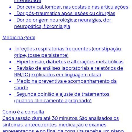
intensidade
Dor cervical, lombar, nas costas e nas articulações
Dor pós-traumática após lesões ou cirurgias
Dor de origem neurológica: neuralgias, dor
neuropática, fibromialgia
Medicina geral
Infeções respiratórias frequentes (constipação,
gripe, tosse persistente)
Hipertensão, diabetes e alterações metabólicas
Revisão de análises laboratoriais e relatórios de
RM/TC (explicados em linguagem clara)
Medicina preventiva e acompanhamento da
saúde
Segunda opinião e ajuste de tratamentos
(quando clinicamente apropriado)
Como é a consulta
Cada sessão dura até 30 minutos. São analisados os
sintomas, antecedentes, medicação e exames
apresentados, e no final da consulta recebe um plano