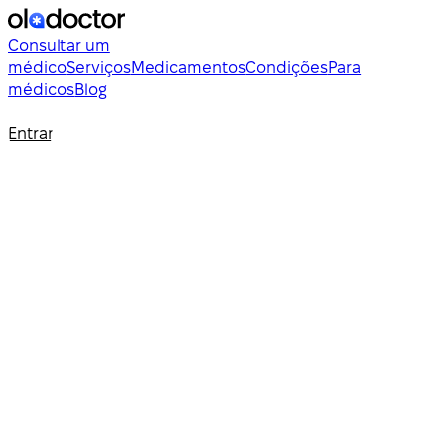
Consultar um
médico
Serviços
Medicamentos
Condições
Para
médicos
Blog
Entrar