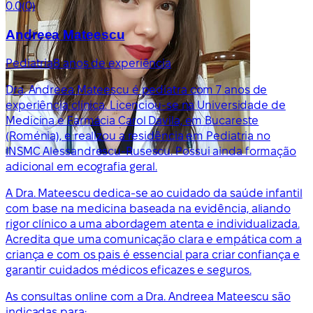
0.0
(0)
Andreea Mateescu
Pediatria
8 anos de experiência
Dra. Andreea Mateescu é pediatra com 7 anos de
experiência clínica. Licenciou-se na Universidade de
Medicina e Farmácia Carol Davila, em Bucareste
(Roménia), e realizou a residência em Pediatria no
INSMC Alessandrescu-Rusescu. Possui ainda formação
adicional em ecografia geral.
A Dra. Mateescu dedica-se ao cuidado da saúde infantil
com base na medicina baseada na evidência, aliando
rigor clínico a uma abordagem atenta e individualizada.
Acredita que uma comunicação clara e empática com a
criança e com os pais é essencial para criar confiança e
garantir cuidados médicos eficazes e seguros.
As consultas online com a Dra. Andreea Mateescu são
indicadas para: