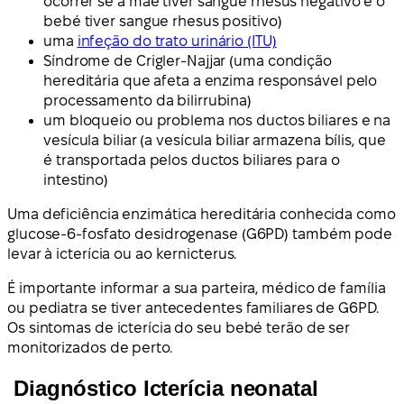
ocorrer se a mãe tiver sangue rhesus negativo e o
bebé tiver sangue rhesus positivo)
uma
infeção do trato urinário (ITU)
Síndrome de Crigler-Najjar (uma condição
hereditária que afeta a enzima responsável pelo
processamento da bilirrubina)
um bloqueio ou problema nos ductos biliares e na
vesícula biliar (a vesícula biliar armazena bílis, que
é transportada pelos ductos biliares para o
intestino)
Uma deficiência enzimática hereditária conhecida como
glucose-6-fosfato desidrogenase (G6PD) também pode
levar à icterícia ou ao kernicterus.
É importante informar a sua parteira, médico de família
ou pediatra se tiver antecedentes familiares de G6PD.
Os sintomas de icterícia do seu bebé terão de ser
monitorizados de perto.
Diagnóstico Icterícia neonatal