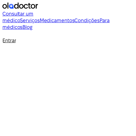
Consultar um
médico
Serviços
Medicamentos
Condições
Para
médicos
Blog
Entrar