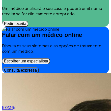
Um médico analisará o seu caso e poderá emitir uma
receita se for clinicamente apropriado.
Pedir receita
Falar com um médico online
Discuta os seus sintomas e as opções de tratamento
com um médico.
Escolher um especialista
Consulta expressa
5.0
(36)