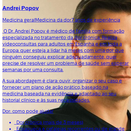
Andrei Popov
Medicina geral
Medicina da dor
7 anos de experiência
O Dr. Andrei Popov é médico de família com formação
especializada no tratamento da dor crónica. Realiza
videoconsultas para adultos em Espanha e em toda a
Europa: quer esteja a lidar há meses com uma dor que
ninguém conseguiu explicar adequadamente, quer
precise de resolver um problema de saúde sem esperar
semanas por uma consulta.
A sua abordagem é clara: ouvir, organizar o seu caso e
fornecer um plano de ação prático, baseado na
medicina baseada na evidência e adaptado ao seu
historial clínico e às suas necessidades.
Dor: como pode ajudar
Dor crónica (mais de 3 meses)
Enxaqueca e cefaleias recorrentes ou de grande