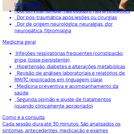
intensidade
Dor cervical, lombar, nas costas e nas articulações
Dor pós-traumática após lesões ou cirurgias
Dor de origem neurológica: neuralgias, dor
neuropática, fibromialgia
Medicina geral
Infeções respiratórias frequentes (constipação,
gripe, tosse persistente)
Hipertensão, diabetes e alterações metabólicas
Revisão de análises laboratoriais e relatórios de
RM/TC (explicados em linguagem clara)
Medicina preventiva e acompanhamento da
saúde
Segunda opinião e ajuste de tratamentos
(quando clinicamente apropriado)
Como é a consulta
Cada sessão dura até 30 minutos. São analisados os
sintomas, antecedentes, medicação e exames