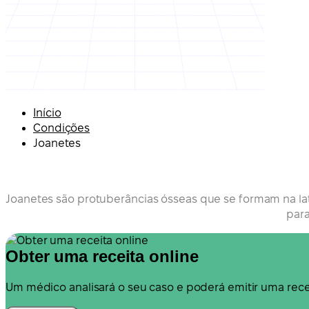
Início
Condições
Joanetes
Joanetes são protuberâncias ósseas que se formam na later
para
Obter uma receita online
Um médico analisará o seu caso e poderá emitir uma recei