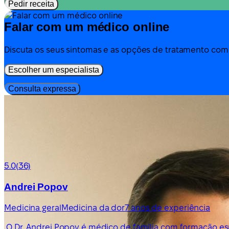
Pedir receita
Falar com um médico online
Discuta os seus sintomas e as opções de tratamento co
Escolher um especialista
Consulta expressa
5.0
(36)
Andrei Popov
Medicina geral
Medicina da dor
7 anos de experiência
O Dr. Andrei Popov é médico de família com formação esp