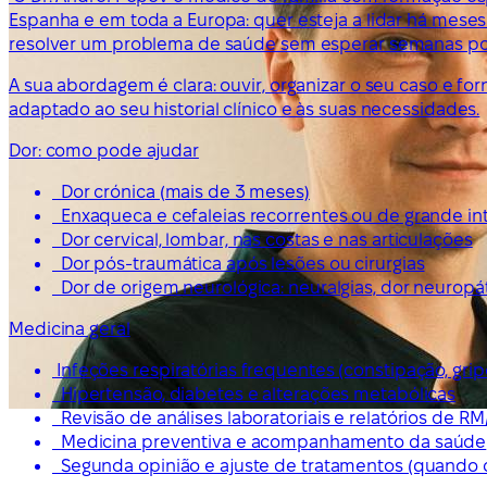
Espanha e em toda a Europa: quer esteja a lidar há me
resolver um problema de saúde sem esperar semanas po
A sua abordagem é clara: ouvir, organizar o seu caso e f
adaptado ao seu historial clínico e às suas necessidades.
Dor: como pode ajudar
Dor crónica (mais de 3 meses)
Enxaqueca e cefaleias recorrentes ou de grande i
Dor cervical, lombar, nas costas e nas articulações
Dor pós-traumática após lesões ou cirurgias
Dor de origem neurológica: neuralgias, dor neuropáti
Medicina geral
Infeções respiratórias frequentes (constipação, grip
Hipertensão, diabetes e alterações metabólicas
Revisão de análises laboratoriais e relatórios de RM
Medicina preventiva e acompanhamento da saúde
Segunda opinião e ajuste de tratamentos (quando 