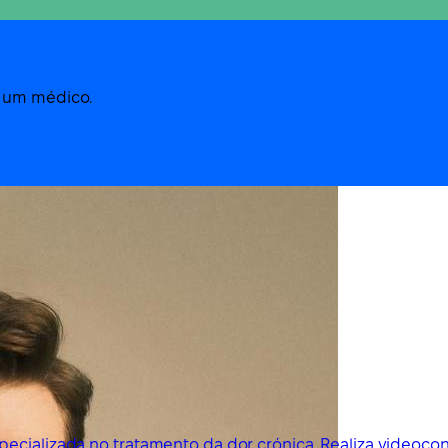
m um médico.
ecializada no tratamento da dor crónica. Realiza videoco