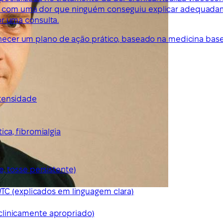
ses com uma dor que ninguém conseguiu explicar adequada
r uma consulta.
ornecer um plano de ação prático, baseado na medicina bas
ntensidade
ca, fibromialgia
e, tosse persistente)
/TC (explicados em linguagem clara)
clinicamente apropriado)