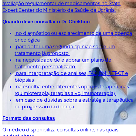
avaliação regulamentar de medicamentos no State
Expert Center do Ministério da Saúde da Ucrânia.
Quando deve consultar o Dr. Chekhun:
no diagnóstico ou esclarecimento de uma doença
oncológica
para obter uma segunda opinião sobre um
tratamento já proposto
na necessidade de elaborar um plano de
tratamento personalizado
para interpretação de análises, TAC, RM, PET-CT e
biópsias
na escolha entre diferentes opções terapêuticas
(quimioterapia, terapias alvo, imunoterapia)
em caso de dúvidas sobre a estratégia terapêutica
ou progressão da doença
Formato das consultas
O médico disponibiliza consultas online, nas quais