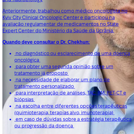
Anteriormente, trabalhou como médico oncologista no
Kyiv City Clinical Oncologic Center e participou na
avaliação regulamentar de medicamentos no State
Expert Center do Ministério da Saúde da Ucrânia.
Quando deve consultar o Dr. Chekhun:
no diagnóstico ou esclarecimento de uma doença
oncológica
para obter uma segunda opinião sobre um
tratamento já proposto
na necessidade de elaborar um plano de
tratamento personalizado
para interpretação de análises, TAC, RM, PET-CT e
biópsias
na escolha entre diferentes opções terapêuticas
(quimioterapia, terapias alvo, imunoterapia)
em caso de dúvidas sobre a estratégia terapêutica
ou progressão da doença