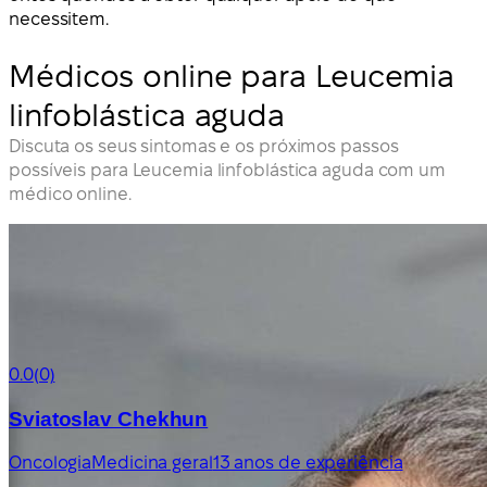
necessitem.
Médicos online para Leucemia
linfoblástica aguda
Discuta os seus sintomas e os próximos passos
possíveis para Leucemia linfoblástica aguda com um
médico online.
0.0
(0)
Sviatoslav Chekhun
Oncologia
Medicina geral
13 anos de experiência