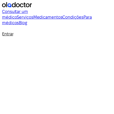
Consultar um
médico
Serviços
Medicamentos
Condições
Para
médicos
Blog
Entrar