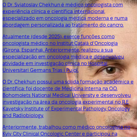
O Dr. Sviatoslav Chekhun é médico oncologista com
experiência clínica e científica internacional,
especializado em oncologia médica moderna e numa
abordagem personalizada ao tratamento do cancro.
Atualmente (desde 2025), exerce funções como
oncologista médico no Institut Català d’Oncologia
(Girona, Espanha). Anteriormente, realizou a sua
especialização em oncologia médica e desenvolveu
atividade em investigação clínica no Hospital
Universitari Germans Trias i Pujol.
O Dr. Chekhun possui uma sólida formação académica e
científica: foi docente de Medicina Interna na O.O.
Bohomolets National Medical University e desenvolveu
investigação na área da oncologia experimental no R.E
Kavetsky Institute of Experimental Pathology, Oncology
and Radiobiology.
Anteriormente, trabalhou como médico oncologista no
Kyiv City Clinical Oncologic Center e participou na