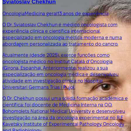
Sviatoslav Chekhun
Oncologia
Medicina geral
13 anos de experiência
O Dr. Sviatoslav Chekhun é médico oncologista com
experiência clínica e científica internacional,
especializado em oncologia médica moderna e numa
abordagem personalizada ao tratamento do cancro.
Atualmente (desde 2025), exerce funções como
oncologista médico no Institut Català d’Oncologia
(Girona, Espanha). Anteriormente, realizou a sua
especialização em oncologia médica e desenvolveu
atividade em investigação clínica no Hospital
Universitari Germans Trias i Pujol.
O Dr. Chekhun possui uma sólida formação académica e
científica: foi docente de Medicina Interna na O.O.
Bohomolets National Medical University e desenvolveu
investigação na área da oncologia experimental no R.E
Kavetsky Institute of Experimental Pathology, Oncology
and Radiobiology.