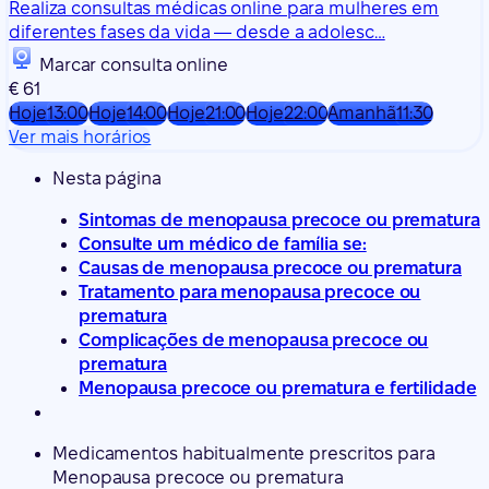
Realiza consultas médicas online para mulheres em
diferentes fases da vida — desde a adolesc…
Marcar consulta online
€ 61
Hoje
13:00
Hoje
14:00
Hoje
21:00
Hoje
22:00
Amanhã
11:30
Ver mais horários
Nesta página
Sintomas de menopausa precoce ou prematura
Consulte um médico de família se:
Causas de menopausa precoce ou prematura
Tratamento para menopausa precoce ou
prematura
Complicações de menopausa precoce ou
prematura
Menopausa precoce ou prematura e fertilidade
Medicamentos habitualmente prescritos para
Menopausa precoce ou prematura