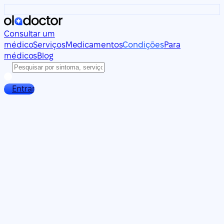
Consultar um
médico
Serviços
Medicamentos
Condições
Para
médicos
Blog
Entrar