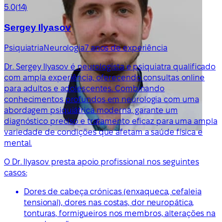
5.0
(14)
Sergey Ilyasov
Psiquiatria
Neurologia
7 anos de experiência
Dr. Sergey Ilyasov é neurologista e psiquiatra qualificado
com ampla experiência, oferecendo consultas online
para adultos e adolescentes. Combinando
conhecimentos profundos em neurologia com uma
abordagem psiquiátrica moderna, garante um
diagnóstico preciso e tratamento eficaz para uma ampla
variedade de condições que afetam a saúde física e
mental.
O Dr. Ilyasov presta apoio profissional nos seguintes
casos:
Dores de cabeça crónicas (enxaqueca, cefaleia
tensional), dores nas costas, dor neuropática,
tonturas, formigueiros nos membros, alterações na