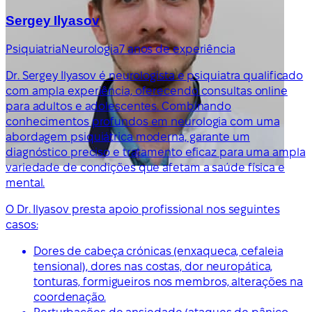
Sergey Ilyasov
Psiquiatria
Neurologia
7 anos de experiência
Dr. Sergey Ilyasov é neurologista e psiquiatra qualificado
com ampla experiência, oferecendo consultas online
para adultos e adolescentes. Combinando
conhecimentos profundos em neurologia com uma
abordagem psiquiátrica moderna, garante um
diagnóstico preciso e tratamento eficaz para uma ampla
variedade de condições que afetam a saúde física e
mental.
O Dr. Ilyasov presta apoio profissional nos seguintes
casos:
Dores de cabeça crónicas (enxaqueca, cefaleia
tensional), dores nas costas, dor neuropática,
tonturas, formigueiros nos membros, alterações na
coordenação.