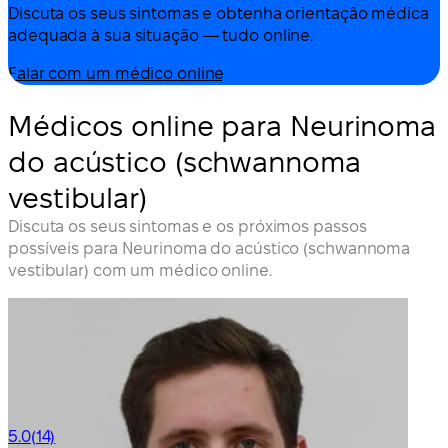
Discuta os seus sintomas e obtenha orientação médica
adequada à sua situação — tudo online.
Falar com um médico online
Médicos online para Neurinoma
do acústico (schwannoma
vestibular)
Discuta os seus sintomas e os próximos passos
possíveis para Neurinoma do acústico (schwannoma
vestibular) com um médico online.
5.0
(14)