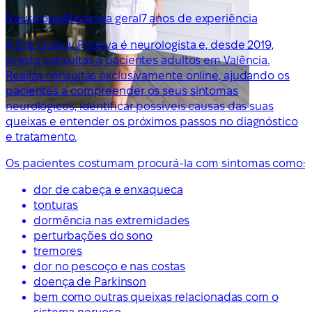
Neurologia
Medicina geral
7 anos de experiência
A Dra. Liubov Popova é neurologista e, desde 2019,
presta consultas a pacientes adultos em Valência.
Realiza consultas exclusivamente online, ajudando os
pacientes a compreender os seus sintomas
neurológicos, identificar possíveis causas das suas
queixas e entender os próximos passos no diagnóstico
e tratamento.
Os pacientes costumam procurá-la com sintomas como:
dor de cabeça e enxaqueca
tonturas
dormência nas extremidades
perturbações do sono
tremores
dor no pescoço e nas costas
doença de Parkinson
bem como outras queixas relacionadas com o