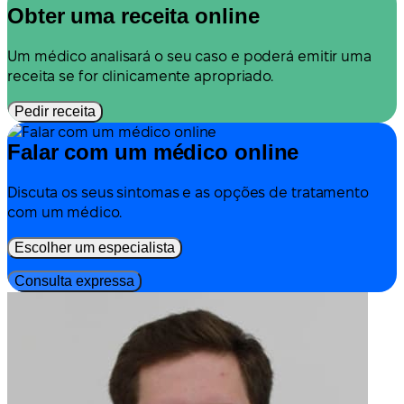
Obter uma receita online
Um médico analisará o seu caso e poderá emitir uma
receita se for clinicamente apropriado.
Pedir receita
Falar com um médico online
Discuta os seus sintomas e as opções de tratamento
com um médico.
Escolher um especialista
Consulta expressa