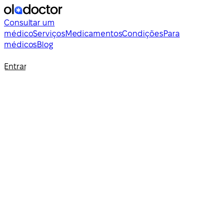
Consultar um
médico
Serviços
Medicamentos
Condições
Para
médicos
Blog
Entrar