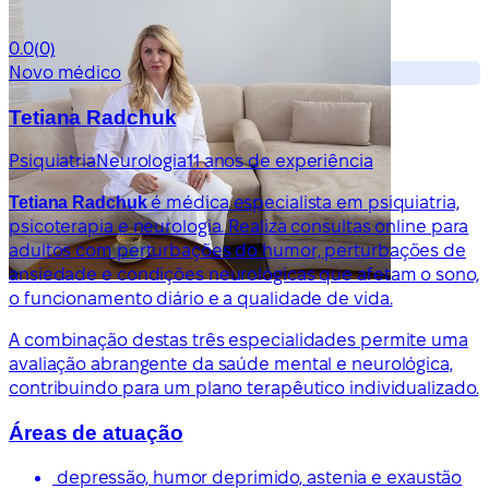
0.0
(0)
Novo médico
Tetiana Radchuk
Psiquiatria
Neurologia
11 anos de experiência
Tetiana Radchuk
é médica especialista em psiquiatria,
psicoterapia e neurologia. Realiza consultas online para
adultos com perturbações do humor, perturbações de
ansiedade e condições neurológicas que afetam o sono,
o funcionamento diário e a qualidade de vida.
A combinação destas três especialidades permite uma
avaliação abrangente da saúde mental e neurológica,
contribuindo para um plano terapêutico individualizado.
Áreas de atuação
depressão, humor deprimido, astenia e exaustão