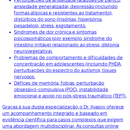
Perturbações de ansiedade (ataques de pânico,
ansiedade generalizada), depressão (incluindo
formas atípicas e resistentes ao tratamento),
distúrbios do sono (insónias, hipersónia,
pesadelos), stress, esgotamento.
Síndromes de dor crónica e sintomas
psicossomáticos (por exemplo, síndrome do
intestino irritável relacionado ao stress, distonia
neurovegetativa).
Problemas de comportamento e dificuldades de
concentração em adolescentes (incluindo PHDA,
perturbações do espectro do autismo), tiques
nervosos.
Défices de memória, fobias, perturbação
obsessivo-compulsiva (POC), instabilidade
emocional e apoio no pós-stress traumático (TEPT).
Graças à sua dupla especialização, o Dr. Ilyasov oferece
um acompanhamento integrado e baseado em
evidência científica para casos complexos que exigem
uma abordagem multidisciplinar. As consultas online