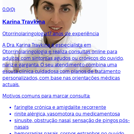
0.0
(0)
Karina Travkina
Otorrinolaringologia
17 anos de experiência
A Dra. Karina Travkina é especialista em
Otorrinolaringologia e realiza consultas online para
adultos com sintomas agudos ou crónicos do ouvido,
nariz e garganta. O seu atendimento combina uma
escuta clínica cuidadosa com planos de tratamento
personalizados, com base nas orientações médicas
actuais.
Motivos comuns para marcar consulta:
faringite crónica e amigdalite recorrente
rinite alérgica, vasomotora ou medicamentosa
sinusite, obstrução nasal, sensação de pingos pós-
nasais
hemorragias nasais, corpos estranhos no ouvido,