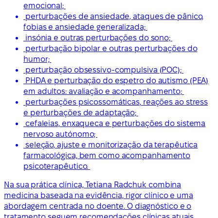
emocional;
perturbações de ansiedade, ataques de pânico,
fobias e ansiedade generalizada;
insónia e outras perturbações do sono;
perturbação bipolar e outras perturbações do
humor;
perturbação obsessivo-compulsiva (POC);
PHDA e perturbação do espetro do autismo (PEA)
em adultos: avaliação e acompanhamento;
perturbações psicossomáticas, reações ao stress
e perturbações de adaptação;
cefaleias, enxaqueca e perturbações do sistema
nervoso autónomo;
seleção, ajuste e monitorização da terapêutica
farmacológica, bem como acompanhamento
psicoterapêutico.
Na sua prática clínica, Tetiana Radchuk combina
medicina baseada na evidência, rigor clínico e uma
abordagem centrada no doente. O diagnóstico e o
tratamento seguem recomendações clínicas atuais,