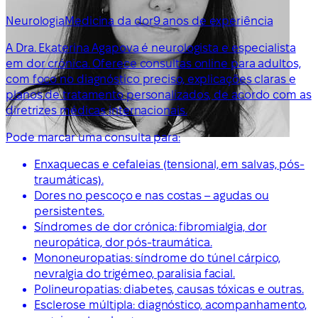
Neurologia
Medicina da dor
9 anos de experiência
A Dra. Ekaterina Agapova é neurologista e especialista
em dor crónica. Oferece consultas online para adultos,
com foco no diagnóstico preciso, explicações claras e
planos de tratamento personalizados, de acordo com as
diretrizes médicas internacionais.
Pode marcar uma consulta para:
Enxaquecas e cefaleias (tensional, em salvas, pós-
traumáticas).
Dores no pescoço e nas costas – agudas ou
persistentes.
Síndromes de dor crónica: fibromialgia, dor
neuropática, dor pós-traumática.
Mononeuropatias: síndrome do túnel cárpico,
nevralgia do trigémeo, paralisia facial.
Polineuropatias: diabetes, causas tóxicas e outras.
Esclerose múltipla: diagnóstico, acompanhamento,