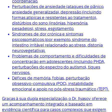
coordenação.
Perturbações de ansiedade (ataques de pânico,
ansiedade generalizada), depressão (incluindo
formas atípicas e resistentes ao tratamento),
distúrbios do sono (insónias, hipersónia,
pesadelos), stress, esgotamento.
Síndromes de dor crónica e sintomas
psicossomáticos (por exemplo, síndrome do
intestino irritável relacionado ao stress, distonia
neurovegetativa).
Problemas de comportamento e dificuldades de
concentração em adolescentes (incluindo PHDA,
perturbações do espectro do autismo), tiques
nervosos.
Défices de memória, fobias, perturbação
obsessivo-compulsiva (POC), instabilidade
emocional e apoio no pós-stress traumático (TEPT).
Graças à sua dupla especialização, o Dr. Ilyasov oferece
um acompanhamento integrado e baseado em
evidência científica para casos complexos que exigem