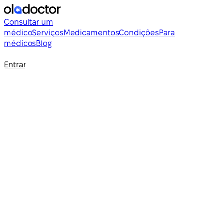
Consultar um
médico
Serviços
Medicamentos
Condições
Para
médicos
Blog
Entrar