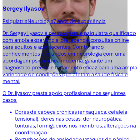
Sergey Ilyasov
Psiquiatria
Neurologia
7 anos de experiência
Dr. Sergey Ilyasov é neurologista e psiquiatra qualificado
com ampla experiência, oferecendo consultas online
para adultos e adolescentes. Combinando
conhecimentos profundos em neurologia com uma
abordagem psiquiátrica moderna, garante um
diagnóstico preciso e tratamento eficaz para uma ampla
variedade de condições que afetam a saúde física e
mental.
O Dr. Ilyasov presta apoio profissional nos seguintes
casos:
Dores de cabeça crónicas (enxaqueca, cefaleia
tensional), dores nas costas, dor neuropática,
tonturas, formigueiros nos membros, alterações na
coordenação.
Perturbações de ansiedade (ataques de pânico,