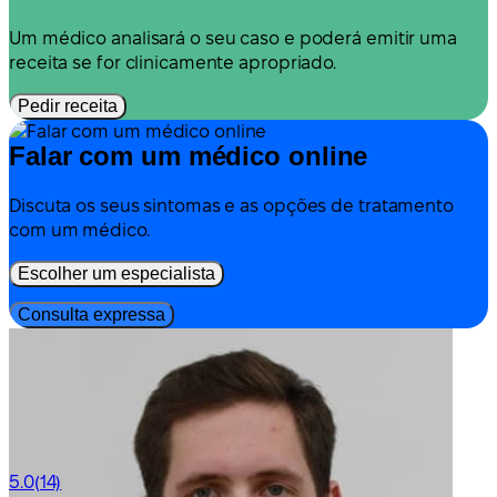
Um médico analisará o seu caso e poderá emitir uma
receita se for clinicamente apropriado.
Pedir receita
Falar com um médico online
Discuta os seus sintomas e as opções de tratamento
com um médico.
Escolher um especialista
Consulta expressa
5.0
(14)