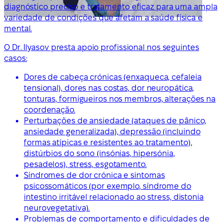
diagnóstico preciso e tratamento eficaz para uma ampla
variedade de condições que afetam a saúde física e
mental.
O Dr. Ilyasov presta apoio profissional nos seguintes
casos:
Dores de cabeça crónicas (enxaqueca, cefaleia
tensional), dores nas costas, dor neuropática,
tonturas, formigueiros nos membros, alterações na
coordenação.
Perturbações de ansiedade (ataques de pânico,
ansiedade generalizada), depressão (incluindo
formas atípicas e resistentes ao tratamento),
distúrbios do sono (insónias, hipersónia,
pesadelos), stress, esgotamento.
Síndromes de dor crónica e sintomas
psicossomáticos (por exemplo, síndrome do
intestino irritável relacionado ao stress, distonia
neurovegetativa).
Problemas de comportamento e dificuldades de