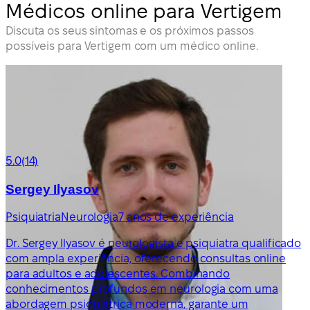
Médicos online para Vertigem
Discuta os seus sintomas e os próximos passos
possíveis para Vertigem com um médico online.
5.0
(14)
Sergey Ilyasov
Psiquiatria
Neurologia
7 anos de experiência
Dr. Sergey Ilyasov é neurologista e psiquiatra qualificado
com ampla experiência, oferecendo consultas online
para adultos e adolescentes. Combinando
conhecimentos profundos em neurologia com uma
abordagem psiquiátrica moderna, garante um