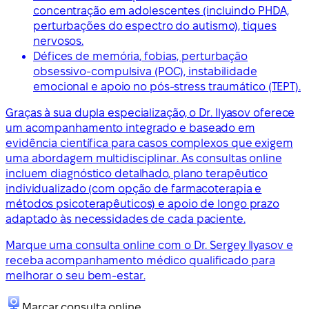
concentração em adolescentes (incluindo PHDA,
perturbações do espectro do autismo), tiques
nervosos.
Défices de memória, fobias, perturbação
obsessivo-compulsiva (POC), instabilidade
emocional e apoio no pós-stress traumático (TEPT).
Graças à sua dupla especialização, o Dr. Ilyasov oferece
um acompanhamento integrado e baseado em
evidência científica para casos complexos que exigem
uma abordagem multidisciplinar. As consultas online
incluem diagnóstico detalhado, plano terapêutico
individualizado (com opção de farmacoterapia e
métodos psicoterapêuticos) e apoio de longo prazo
adaptado às necessidades de cada paciente.
Marque uma consulta online com o Dr. Sergey Ilyasov e
receba acompanhamento médico qualificado para
melhorar o seu bem-estar.
Marcar consulta online