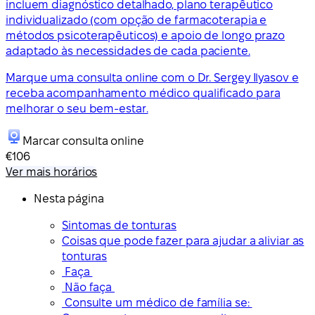
incluem diagnóstico detalhado, plano terapêutico
individualizado (com opção de farmacoterapia e
métodos psicoterapêuticos) e apoio de longo prazo
adaptado às necessidades de cada paciente.
Marque uma consulta online com o Dr. Sergey Ilyasov e
receba acompanhamento médico qualificado para
melhorar o seu bem-estar.
Marcar consulta online
€106
Ver mais horários
Nesta página
Sintomas de tonturas
Coisas que pode fazer para ajudar a aliviar as
tonturas
Faça
Não faça
Consulte um médico de família se: