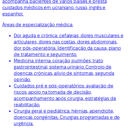
acompanha pacientes de vários países e presta
cuidados médicos em ucraniano, russo, inglês e
espanhol.
Áreas de especialização médica:
Dor aguda e crónica: cefaleias, dores musculares e
articulares, dores nas costas, dores abdominais,
dor pós-operatória. Identificação da causa, plano
de tratamento e seguimento.
Medicina interna: coração, pulmões, trato
gastrointestinal, sistema urinário. Controlo de
doenças crónicas, alívio de sintomas, segunda
opinião.
Cuidados pré e pós-operatórios: avaliação de
riscos, apoio na tomada de decisão,
acompanhamento após cirurgia, estratégias de
reabilitação.
Cirurgia geral e pediátrica: hérnias, apendicite,
doenças congénitas. Cirurgias programadas e de
urgência.