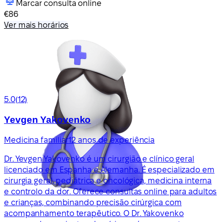
Marcar consulta online
€86
Ver mais horários
5.0
(12)
Yevgen Yakovenko
Medicina familiar
12 anos de experiência
Dr. Yevgen Yakovenko é um cirurgião e clínico geral
licenciado em Espanha e Alemanha. É especializado em
cirurgia geral, pediátrica e oncológica, medicina interna
e controlo da dor. Oferece consultas online para adultos
e crianças, combinando precisão cirúrgica com
acompanhamento terapêutico. O Dr. Yakovenko