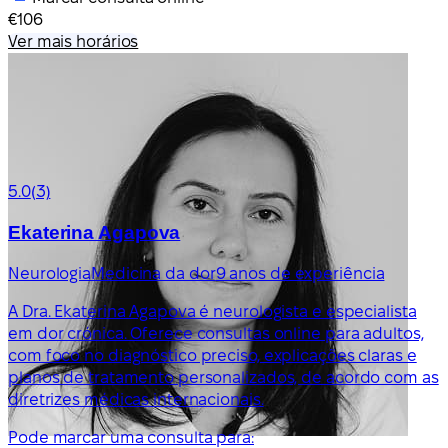
€106
Ver mais horários
5.0
(3)
Ekaterina Agapova
Neurologia
Medicina da dor
9 anos de experiência
A Dra. Ekaterina Agapova é neurologista e especialista
em dor crónica. Oferece consultas online para adultos,
com foco no diagnóstico preciso, explicações claras e
planos de tratamento personalizados, de acordo com as
diretrizes médicas internacionais.
Pode marcar uma consulta para: