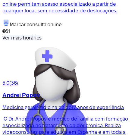
online permitem acesso especializado a partir de
qualquer local, sem necessidade de deslocações.
Marcar consulta online
€61
Ver mais horários
5.0
(36)
Andrei Popov
Medicina geral
Medicina da dor
7 anos de experiência
O Dr. Andrei Popov é médico de família com formação
especializada no tratamento da dor crónica. Realiza
videoconsultas para adultos em Espanha e em toda a