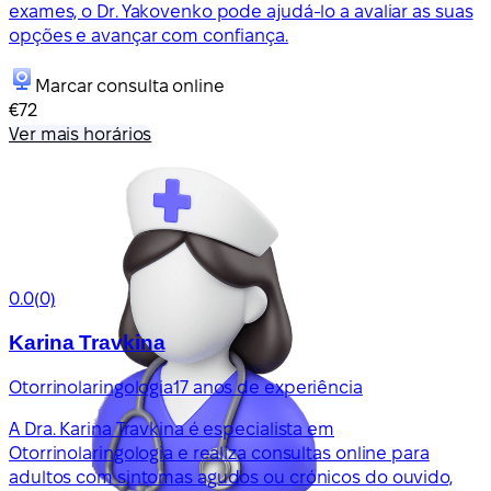
exames, o Dr. Yakovenko pode ajudá-lo a avaliar as suas
opções e avançar com confiança.
Marcar consulta online
€72
Ver mais horários
0.0
(0)
Karina Travkina
Otorrinolaringologia
17 anos de experiência
A Dra. Karina Travkina é especialista em
Otorrinolaringologia e realiza consultas online para
adultos com sintomas agudos ou crónicos do ouvido,