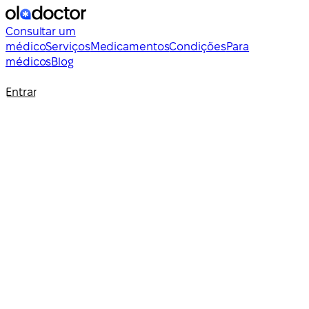
Consultar um
médico
Serviços
Medicamentos
Condições
Para
médicos
Blog
Entrar