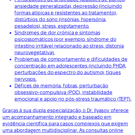
ansiedade generalizada), depressão (incluindo
formas atípicas e resistentes ao tratamento),
distúrbios do sono (insónias, hipersónia,
pesadelos), stress, esgotamento.
Síndromes de dor crónica e sintomas
psicossomáticos (por exemplo, síndrome do
intestino irritável relacionado ao stress, distonia
neurovegetativa).
Problemas de comportamento e dificuldades de
concentração em adolescentes (incluindo PHDA,
perturbações do espectro do autismo), tiques
nervosos.
Défices de memória, fobias, perturbação
obsessivo-compulsiva (POC), instabilidade
emocional e apoio no pós-stress traumático (TEPT).
Graças à sua dupla especialização, o Dr. Ilyasov oferece
um acompanhamento integrado e baseado em
evidência científica para casos complexos que exigem
uma abordagem multidisciplinar. As consultas online