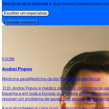
Discuta os seus sintomas e os próximos passos numa cons
Escolher um especialista
Consulta expressa
5.0
(36)
Andrei Popov
Medicina geral
Medicina da dor
7 anos de experiência
O Dr. Andrei Popov é médico de família com formação esp
Espanha e em toda a Europa: quer esteja a lidar há me
resolver um problema de saúde sem esperar semanas po
A sua abordagem é clara: ouvir, organizar o seu caso e f