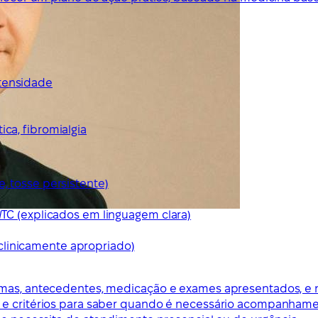
ntensidade
ca, fibromialgia
e, tosse persistente)
/TC (explicados em linguagem clara)
clinicamente apropriado)
omas, antecedentes, medicação e exames apresentados, e n
s e critérios para saber quando é necessário acompanhame