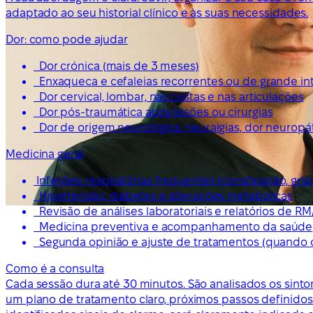
adaptado ao seu historial clínico e às suas necessidades.
Dor: como pode ajudar
Dor crónica (mais de 3 meses)
Enxaqueca e cefaleias recorrentes ou de grande i
Dor cervical, lombar, nas costas e nas articulações
Dor pós-traumática após lesões ou cirurgias
Dor de origem neurológica: neuralgias, dor neuropáti
Medicina geral
Infeções respiratórias frequentes (constipação, grip
Hipertensão, diabetes e alterações metabólicas
Revisão de análises laboratoriais e relatórios de RM
Medicina preventiva e acompanhamento da saúde
Segunda opinião e ajuste de tratamentos (quando 
Como é a consulta
Cada sessão dura até 30 minutos. São analisados os sint
um plano de tratamento claro, próximos passos definido