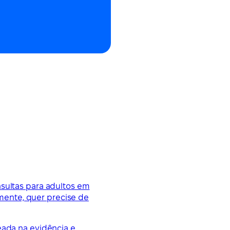
nsultas para adultos em
mente, quer precise de
eada na evidência e