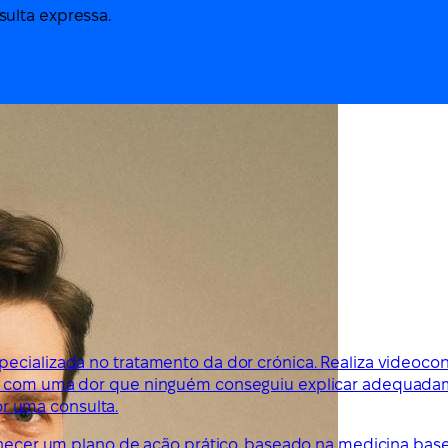
ulta expressa.
ecializada no tratamento da dor crónica. Realiza videoco
ses com uma dor que ninguém conseguiu explicar adequada
r uma consulta.
ornecer um plano de ação prático, baseado na medicina bas