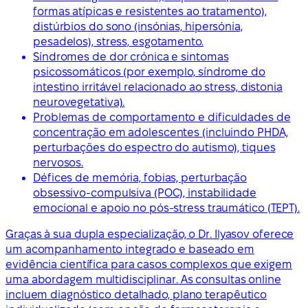
formas atípicas e resistentes ao tratamento),
distúrbios do sono (insónias, hipersónia,
pesadelos), stress, esgotamento.
Síndromes de dor crónica e sintomas
psicossomáticos (por exemplo, síndrome do
intestino irritável relacionado ao stress, distonia
neurovegetativa).
Problemas de comportamento e dificuldades de
concentração em adolescentes (incluindo PHDA,
perturbações do espectro do autismo), tiques
nervosos.
Défices de memória, fobias, perturbação
obsessivo-compulsiva (POC), instabilidade
emocional e apoio no pós-stress traumático (TEPT).
Graças à sua dupla especialização, o Dr. Ilyasov oferece
um acompanhamento integrado e baseado em
evidência científica para casos complexos que exigem
uma abordagem multidisciplinar. As consultas online
incluem diagnóstico detalhado, plano terapêutico