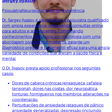
Sergey Ilyasov
Psiquiatria
Neurologia
7 anos de experiência
Dr. Sergey Ilyasov é neurologista e psiquiatra qualificado
com ampla experiência, oferecendo consultas online
para adultos e adolescentes. Combinando
conhecimentos profundos em neurologia com uma
abordagem psiquiátrica moderna, garante um
diagnóstico preciso e tratamento eficaz para uma ampla
variedade de condições que afetam a saúde física e
mental.
O Dr. Ilyasov presta apoio profissional nos seguintes
casos:
Dores de cabeça crónicas (enxaqueca, cefaleia
tensional), dores nas costas, dor neuropática,
tonturas, formigueiros nos membros, alterações na
coordenação.
Perturbações de ansiedade (ataques de pânico,
ansiedade generalizada), depressão (incluindo