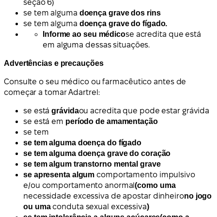
seção 6)
se tem alguma
doença grave dos rins
se tem alguma
doença grave do fígado.
Informe ao seu médico
se acredita que está
em alguma dessas situações.
Advertências e precauções
Consulte o seu médico ou farmacêutico antes de
começar a tomar Adartrel:
se está
grávida
ou acredita que pode estar grávida
se está em
período de amamentação
se tem
se tem alguma
doença do fígado
se tem alguma
doença grave do coração
se tem algum
transtorno mental grave
se apresenta algum
comportamento impulsivo
e/ou comportamento anormal
(como uma
necessidade excessiva de apostar dinheiro
no jogo
ou uma
conduta sexual excessiva
)