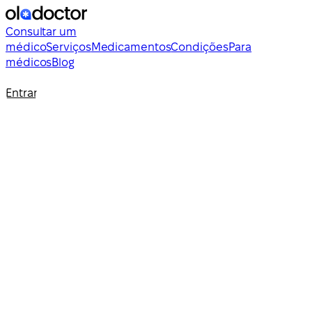
Consultar um
médico
Serviços
Medicamentos
Condições
Para
médicos
Blog
Entrar