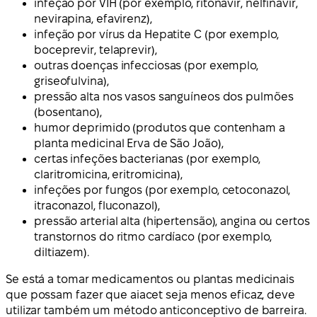
infeção por VIH (por exemplo, ritonavir, nelfinavir,
nevirapina, efavirenz),
infeção por vírus da Hepatite C (por exemplo,
boceprevir, telaprevir),
outras doenças infecciosas (por exemplo,
griseofulvina),
pressão alta nos vasos sanguíneos dos pulmões
(bosentano),
humor deprimido (produtos que contenham a
planta medicinal Erva de São João),
certas infeções bacterianas (por exemplo,
claritromicina, eritromicina),
infeções por fungos (por exemplo, cetoconazol,
itraconazol, fluconazol),
pressão arterial alta (hipertensão), angina ou certos
transtornos do ritmo cardíaco (por exemplo,
diltiazem).
Se está a tomar medicamentos ou plantas medicinais
que possam fazer que aiacet seja menos eficaz, deve
utilizar também um método anticonceptivo de barreira.