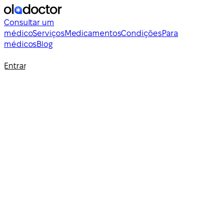
Consultar um
médico
Serviços
Medicamentos
Condições
Para
médicos
Blog
Entrar