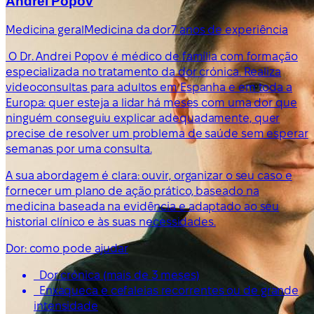
Andrei Popov
Medicina geral
Medicina da dor
7 anos de experiência
O Dr. Andrei Popov é médico de família com formação
especializada no tratamento da dor crónica. Realiza
videoconsultas para adultos em Espanha e em toda a
Europa: quer esteja a lidar há meses com uma dor que
ninguém conseguiu explicar adequadamente, quer
precise de resolver um problema de saúde sem esperar
semanas por uma consulta.
A sua abordagem é clara: ouvir, organizar o seu caso e
fornecer um plano de ação prático, baseado na
medicina baseada na evidência e adaptado ao seu
historial clínico e às suas necessidades.
Dor: como pode ajudar
Dor crónica (mais de 3 meses)
Enxaqueca e cefaleias recorrentes ou de grande
intensidade