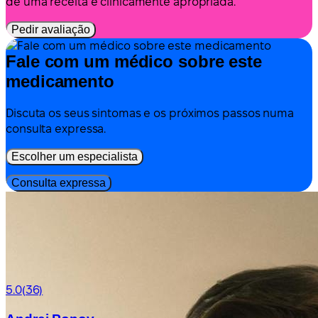
de uma receita é clinicamente apropriada.
Pedir avaliação
Fale com um médico sobre este
medicamento
Discuta os seus sintomas e os próximos passos numa
consulta expressa.
Escolher um especialista
Consulta expressa
5.0
(36)