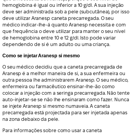
hemoglobina é igual ou inferior a 10 g/dl. A sua injeção
deve ser administrada sob a pele (subcutânea), por isso
deve utilizar Aranesp caneta precarregada. O seu
médico indicar-lhe-á quanto Aranesp necessita e com
que frequência o deve utilizar para manter o seu nível
de hemoglobina entre 10 e 12 g/dl. Isto pode variar
dependendo de si é um adulto ou uma criança.
Como se injetar Aranesp si mesmo
O seu médico decidiu que a caneta precarregada de
Aranesp é a melhor maneira de si, a sua enfermeira ou
outra pessoa lhe administrarem Aranesp. O seu médico,
enfermeira ou farmacêutico ensinar-lhe-ão como
colocar a injeção com a seringa precarregada. Não tente
auto-injetar-se se não lhe ensinaram como fazer.
Nunca
se injete Aranesp si mesmo numa
veia. A caneta
precarregada está projectada para ser injetada apenas
na zona debaixo da pele.
Para informações sobre como usar a caneta