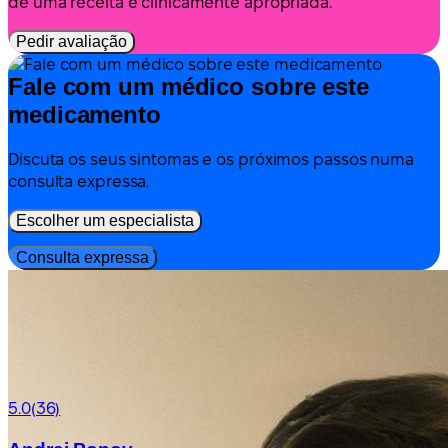
de uma receita é clinicamente apropriada.
Pedir avaliação
Fale com um médico sobre este
medicamento
Discuta os seus sintomas e os próximos passos numa
consulta expressa.
Escolher um especialista
Consulta expressa
5.0
(36)