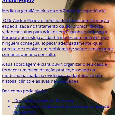
Andrei Popov
Medicina geral
Medicina da dor
7 anos de experiência
O Dr. Andrei Popov é médico de família com formação
especializada no tratamento da dor crónica. Realiza
videoconsultas para adultos em Espanha e em toda a
Europa: quer esteja a lidar há meses com uma dor que
ninguém conseguiu explicar adequadamente, quer
precise de resolver um problema de saúde sem esperar
semanas por uma consulta.
A sua abordagem é clara: ouvir, organizar o seu caso e
fornecer um plano de ação prático, baseado na
medicina baseada na evidência e adaptado ao seu
historial clínico e às suas necessidades.
Dor: como pode ajudar
Dor crónica (mais de 3 meses)
Enxaqueca e cefaleias recorrentes ou de grande
intensidade