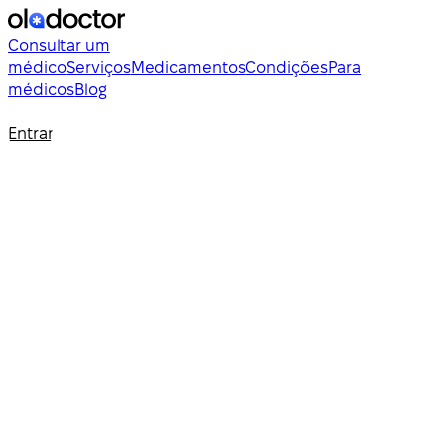
Consultar um
médico
Serviços
Medicamentos
Condições
Para
médicos
Blog
Entrar