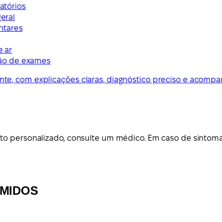
ratórios
geral
ntares
e ar
ão de exames
te, com explicações claras, diagnóstico preciso e acom
to personalizado, consulte um médico. Em caso de sintoma
IMIDOS