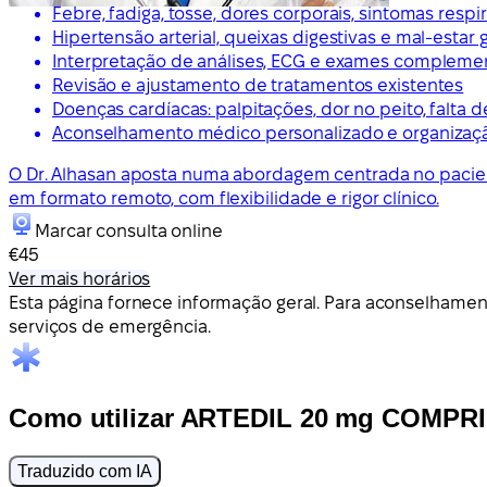
Febre, fadiga, tosse, dores corporais, sintomas respi
Hipertensão arterial, queixas digestivas e mal-estar 
Interpretação de análises, ECG e exames compleme
Revisão e ajustamento de tratamentos existentes
Doenças cardíacas: palpitações, dor no peito, falta d
Aconselhamento médico personalizado e organizaç
O Dr. Alhasan aposta numa abordagem centrada no pacien
em formato remoto, com flexibilidade e rigor clínico.
Marcar consulta online
€45
Ver mais horários
Esta página fornece informação geral. Para aconselhamen
serviços de emergência.
Como utilizar ARTEDIL 20 mg COMPR
Traduzido com IA