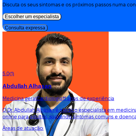
Discuta os seus sintomas e os próximos passos numa cons
Escolher um especialista
Consulta expressa
5.0
(1)
Abdullah Alhasan
Medicina geral
Cardiologia
11 anos de experiência
O Dr. Abdullah Alhasan é médico especialista em medicina
online para adultos, avaliando sintomas comuns e doença
Áreas de atuação: