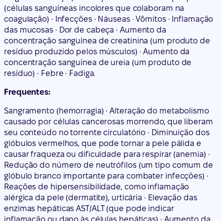
(células sanguíneas incolores que colaboram na
coagulação) • Infecções • Náuseas • Vômitos • Inflamação
das mucosas • Dor de cabeça • Aumento da
concentração sanguínea de creatinina (um produto de
resíduo produzido pelos músculos) • Aumento da
concentração sanguínea de ureia (um produto de
resíduo) • Febre • Fadiga.
Frequentes:
Sangramento (hemorragia) • Alteração do metabolismo
causado por células cancerosas morrendo, que liberam
seu conteúdo no torrente circulatório • Diminuição dos
glóbulos vermelhos, que pode tornar a pele pálida e
causar fraqueza ou dificuldade para respirar (anemia) •
Redução do número de neutrófilos (um tipo comum de
glóbulo branco importante para combater infecções) •
Reações de hipersensibilidade, como inflamação
alérgica da pele (dermatite), urticária • Elevação das
enzimas hepáticas AST/ALT (que pode indicar
inflamação ou dano às células hepáticas) • Aumento da