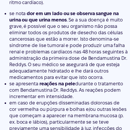
ritmo cardíaco).
se nota
dor em um lado ou se observa sangue na
urina ou que urina menos
. Se a sua doença é muito
grave, é possível que o seu organismo não possa
eliminar todos os produtos de desecho das células
cancerosas que estão a morrer. Isto denomina-se
síndrome de lise tumoral e pode produzir uma falha
renal e problemas cardíacos nas 48 horas seguintes à
administração da primeira dose de Bendamustina Dr.
Reddys. O seu médico se asegurará de que esteja
adequadamente hidratado e lhe dará outros
medicamentos para evitar que isto ocorra.
se apresenta
reações na pele
durante o tratamento
com Bendamustina Dr. Reddys. As reações podem
incrementar em intensidade.
em caso de erupções disseminadas dolorosas de
cor vermelha ou púrpura e bolhas e/ou outras lesões
que começam a aparecer na membrana mucosa (p.
ex. boca e lábios), particularmente se se teve
previamente uma sensibilidade à luz, infecções do