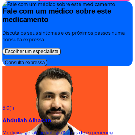
Fale com um médico sobre este
medicamento
Discuta os seus sintomas e os próximos passos numa
consulta expressa.
Escolher um especialista
Consulta expressa
5.0
(1)
Abdullah Alhasan
Medicina geral
Cardiologia
11 anos de experiência