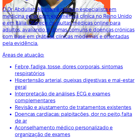
O Dr. Abdullah Alhasan é médico especialista em
medicina geral, com experiência clínica no Reino Unido
e em Itália. Oferece consultas médicas online para
adultos, avaliando sintomas comuns e doenças crónicas
com base em práticas clínicas modernas e orientadas
pela evidência.
Áreas de atuação:
Febre, fadiga, tosse, dores corporais, sintomas
respiratórios
Hipertensão arterial, queixas digestivas e mal-estar
geral
Interpretação de análises, ECG e exames
complementares
Revisão e ajustamento de tratamentos existentes
Doenças cardíacas: palpitações, dor no peito, falta
de ar
Aconselhamento médico personalizado e
organização de exames