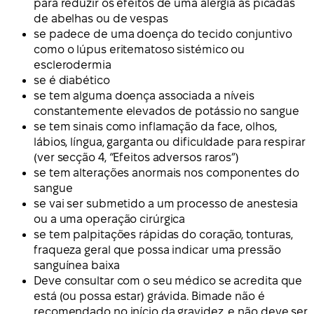
para reduzir os efeitos de uma alergia às picadas
de abelhas ou de vespas
se padece de uma doença do tecido conjuntivo
como o lúpus eritematoso sistémico ou
esclerodermia
se é diabético
se tem alguma doença associada a níveis
constantemente elevados de potássio no sangue
se tem sinais como inflamação da face, olhos,
lábios, língua, garganta ou dificuldade para respirar
(ver secção 4, “Efeitos adversos raros”)
se tem alterações anormais nos componentes do
sangue
se vai ser submetido a um processo de anestesia
ou a uma operação cirúrgica
se tem palpitações rápidas do coração, tonturas,
fraqueza geral que possa indicar uma pressão
sanguínea baixa
Deve consultar com o seu médico se acredita que
está (ou possa estar) grávida. Bimade não é
recomendado no início da gravidez, e não deve ser