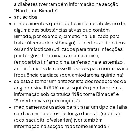
a diabetes (ver também informação na secção
“Não tome Bimade”)
antiácidos
medicamentos que modificam o metabolismo de
alguma das substâncias ativas que contém
Bimade, por exemplo, cimetidina (utilizada para
tratar úlceras de estômago) ou certos antibióticos
ou antimicóticos (utilizados para tratar infecções
por fungos), fenitoína, carbamazepina,
fenobarbital, rifampicina, terfenadina e astemizol,
antiarrítmicos de classe III usados para normalizar a
frequência cardíaca (p.ex. amiodarona, quinidina)
se está a tomar um antagonista dos receptores de
angiotensina II (ARA) ou alisquirén (ver também a
informação sob os títulos “Não tome Bimade” e
“Advertências e precauções”)
medicamentos usados para tratar um tipo de falha
cardíaca em adultos de longa duração (crónica)
(p.ex. sacubitrilo/valsartán) (ver também
informação na secção “Não tome Bimade”)