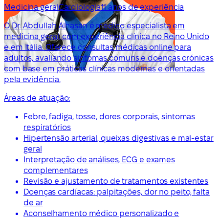
Medicina geral
Cardiologia
11 anos de experiência
O Dr. Abdullah Alhasan é médico especialista em
medicina geral, com experiência clínica no Reino Unido
e em Itália. Oferece consultas médicas online para
adultos, avaliando sintomas comuns e doenças crónicas
com base em práticas clínicas modernas e orientadas
pela evidência.
Áreas de atuação:
Febre, fadiga, tosse, dores corporais, sintomas
respiratórios
Hipertensão arterial, queixas digestivas e mal-estar
geral
Interpretação de análises, ECG e exames
complementares
Revisão e ajustamento de tratamentos existentes
Doenças cardíacas: palpitações, dor no peito, falta
de ar
Aconselhamento médico personalizado e