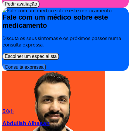
Pedir avaliação
Fale com um médico sobre este
medicamento
Discuta os seus sintomas e os próximos passos numa
consulta expressa.
Escolher um especialista
Consulta expressa
5.0
(1)
Abdullah Alhasan