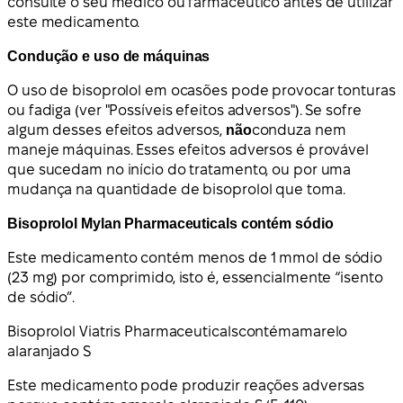
consulte o seu médico ou farmacêutico antes de utilizar
este medicamento.
Condução e uso de máquinas
O uso de bisoprolol em ocasões pode provocar tonturas
ou fadiga (ver "Possíveis efeitos adversos"). Se sofre
algum desses efeitos adversos,
não
conduza nem
maneje máquinas. Esses efeitos adversos é provável
que sucedam no início do tratamento, ou por uma
mudança na quantidade de bisoprolol que toma.
Bisoprolol Mylan Pharmaceuticals contém sódio
Este medicamento contém menos de 1 mmol de sódio
(23 mg) por comprimido, isto é, essencialmente “isento
de sódio”.
Bisoprolol Viatris Pharmaceuticals
contém
amarelo
alaranjado S
Este medicamento pode produzir reações adversas