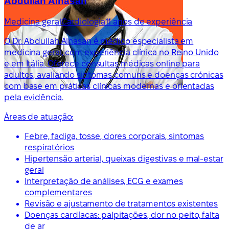
Abdullah Alhasan
Medicina geral
Cardiologia
11 anos de experiência
O Dr. Abdullah Alhasan é médico especialista em
medicina geral, com experiência clínica no Reino Unido
e em Itália. Oferece consultas médicas online para
adultos, avaliando sintomas comuns e doenças crónicas
com base em práticas clínicas modernas e orientadas
pela evidência.
Áreas de atuação:
Febre, fadiga, tosse, dores corporais, sintomas
respiratórios
Hipertensão arterial, queixas digestivas e mal-estar
geral
Interpretação de análises, ECG e exames
complementares
Revisão e ajustamento de tratamentos existentes
Doenças cardíacas: palpitações, dor no peito, falta
de ar