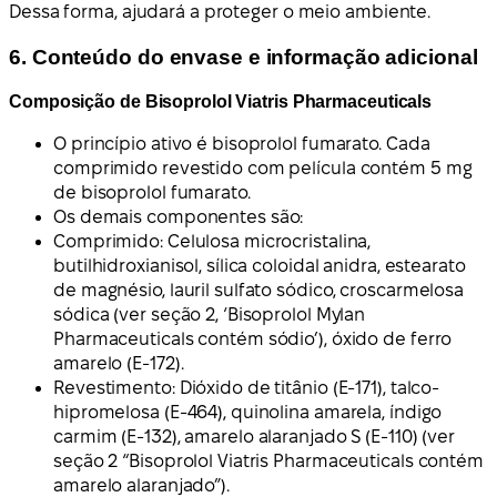
Dessa forma, ajudará a proteger o meio ambiente.
6. Conteúdo do envase e informação adicional
Composição de Bisoprolol Viatris Pharmaceuticals
O princípio ativo é bisoprolol fumarato. Cada
comprimido revestido com película contém 5 mg
de bisoprolol fumarato.
Os demais componentes são:
Comprimido: Celulosa microcristalina,
butilhidroxianisol, sílica coloidal anidra, estearato
de magnésio, lauril sulfato sódico, croscarmelosa
sódica (ver seção 2, ‘Bisoprolol Mylan
Pharmaceuticals contém sódio’), óxido de ferro
amarelo (E-172).
Revestimento: Dióxido de titânio (E-171), talco-
hipromelosa (E-464), quinolina amarela, índigo
carmim (E-132), amarelo alaranjado S (E-110) (ver
seção 2 “Bisoprolol Viatris Pharmaceuticals contém
amarelo alaranjado”).