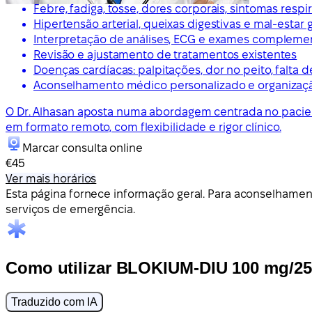
Febre, fadiga, tosse, dores corporais, sintomas respi
Hipertensão arterial, queixas digestivas e mal-estar 
Interpretação de análises, ECG e exames compleme
Revisão e ajustamento de tratamentos existentes
Doenças cardíacas: palpitações, dor no peito, falta d
Aconselhamento médico personalizado e organizaç
O Dr. Alhasan aposta numa abordagem centrada no pacien
em formato remoto, com flexibilidade e rigor clínico.
Marcar consulta online
€45
Ver mais horários
Esta página fornece informação geral. Para aconselhamen
serviços de emergência.
Como utilizar BLOKIUM-DIU 100 mg/
Traduzido com IA