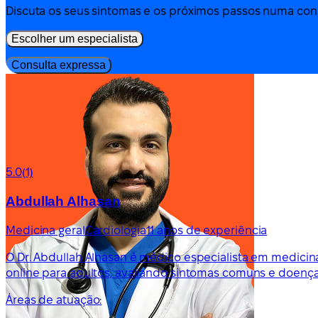
Discuta os seus sintomas e os próximos passos numa cons
Escolher um especialista
Consulta expressa
5.0
(1)
Abdullah Alhasan
Medicina geral
Cardiologia
11 anos de experiência
O Dr. Abdullah Alhasan é médico especialista em medicina
online para adultos, avaliando sintomas comuns e doença
Áreas de atuação: