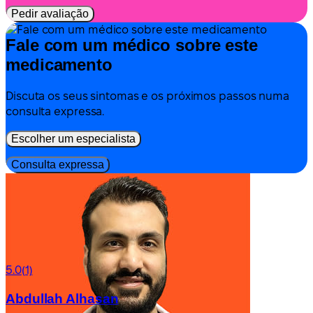
Pedir avaliação
Fale com um médico sobre este
medicamento
Discuta os seus sintomas e os próximos passos numa
consulta expressa.
Escolher um especialista
Consulta expressa
5.0
(1)
Abdullah Alhasan