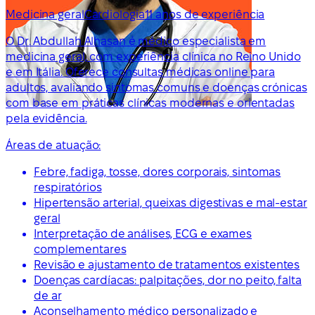
Medicina geral
Cardiologia
11 anos de experiência
O Dr. Abdullah Alhasan é médico especialista em
medicina geral, com experiência clínica no Reino Unido
e em Itália. Oferece consultas médicas online para
adultos, avaliando sintomas comuns e doenças crónicas
com base em práticas clínicas modernas e orientadas
pela evidência.
Áreas de atuação:
Febre, fadiga, tosse, dores corporais, sintomas
respiratórios
Hipertensão arterial, queixas digestivas e mal-estar
geral
Interpretação de análises, ECG e exames
complementares
Revisão e ajustamento de tratamentos existentes
Doenças cardíacas: palpitações, dor no peito, falta
de ar
Aconselhamento médico personalizado e