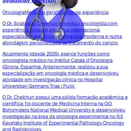
Sviatoslav Chekhun
Oncologia
Medicina geral
13 anos de experiência
O Dr. Sviatoslav Chekhun é médico oncologista com
experiência clínica e científica internacional,
especializado em oncologia médica moderna e numa
abordagem personalizada ao tratamento do cancro.
Atualmente (desde 2025), exerce funções como
oncologista médico no Institut Català d’Oncologia
(Girona, Espanha). Anteriormente, realizou a sua
especialização em oncologia médica e desenvolveu
atividade em investigação clínica no Hospital
Universitari Germans Trias i Pujol.
O Dr. Chekhun possui uma sólida formação académica e
científica: foi docente de Medicina Interna na O.O.
Bohomolets National Medical University e desenvolveu
investigação na área da oncologia experimental no R.E
Kavetsky Institute of Experimental Pathology, Oncology
and Radiobiology.