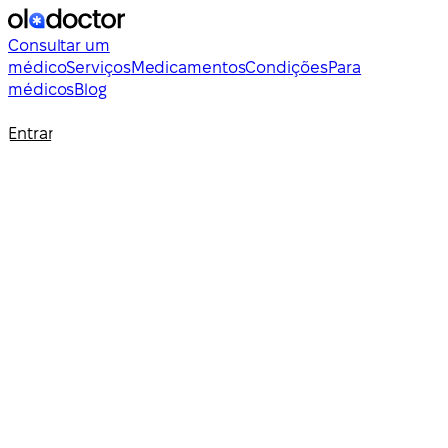
Consultar um
médico
Serviços
Medicamentos
Condições
Para
médicos
Blog
Entrar