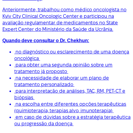
Anteriormente, trabalhou como médico oncologista no
Kyiv City Clinical Oncologic Center e participou na
avaliação regulamentar de medicamentos no State
Expert Center do Ministério da Saúde da Ucrânia.
Quando deve consultar o Dr. Chekhun:
no diagnóstico ou esclarecimento de uma doença
oncológica
para obter uma segunda opinião sobre um
tratamento já proposto
na necessidade de elaborar um plano de
tratamento personalizado
para interpretação de análises, TAC, RM, PET-CT e
biópsias
na escolha entre diferentes opções terapêuticas
(quimioterapia, terapias alvo, imunoterapia)
em caso de dúvidas sobre a estratégia terapêutica
ou progressão da doença