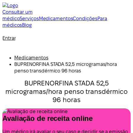
Consultar um
médico
Serviços
Medicamentos
Condições
Para
médicos
Blog
Entrar
Medicamentos
BUPRENORFINA STADA 52,5 microgramas/hora
penso transdérmico 96 horas
BUPRENORFINA STADA 52,5
microgramas/hora penso transdérmico
96 horas
Avaliação de receita online
Um médico irá avaliar o seu caso e decidir se a emissão