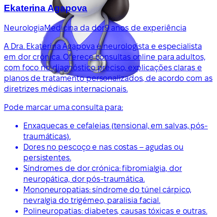
Ekaterina Agapova
Neurologia
Medicina da dor
9 anos de experiência
A Dra. Ekaterina Agapova é neurologista e especialista
em dor crónica. Oferece consultas online para adultos,
com foco no diagnóstico preciso, explicações claras e
planos de tratamento personalizados, de acordo com as
diretrizes médicas internacionais.
Pode marcar uma consulta para:
Enxaquecas e cefaleias (tensional, em salvas, pós-
traumáticas).
Dores no pescoço e nas costas – agudas ou
persistentes.
Síndromes de dor crónica: fibromialgia, dor
neuropática, dor pós-traumática.
Mononeuropatias: síndrome do túnel cárpico,
nevralgia do trigémeo, paralisia facial.
Polineuropatias: diabetes, causas tóxicas e outras.