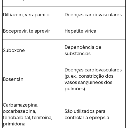
Diltiazem, verapamilo
Doenças cardiovasculares
Boceprevir, telaprevir
Hepatite vírica
Dependência de
Suboxone
substâncias
Doenças cardiovasculares
(p. ex., constricção dos
Bosentán
vasos sanguíneos dos
pulmões)
Carbamazepina,
oxcarbazepina,
São utilizados para
fenobarbital, fenitoína,
controlar a epilepsia
primidona