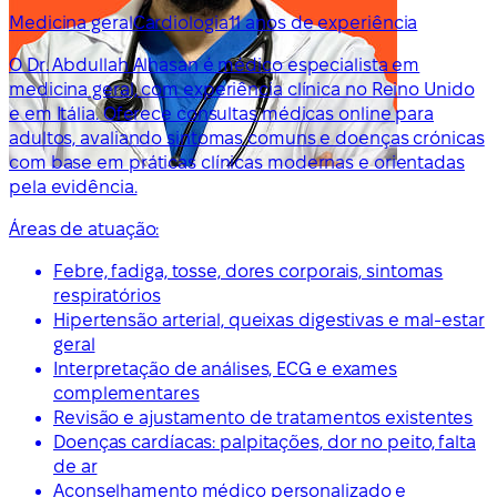
Medicina geral
Cardiologia
11 anos de experiência
O Dr. Abdullah Alhasan é médico especialista em
medicina geral, com experiência clínica no Reino Unido
e em Itália. Oferece consultas médicas online para
adultos, avaliando sintomas comuns e doenças crónicas
com base em práticas clínicas modernas e orientadas
pela evidência.
Áreas de atuação:
Febre, fadiga, tosse, dores corporais, sintomas
respiratórios
Hipertensão arterial, queixas digestivas e mal-estar
geral
Interpretação de análises, ECG e exames
complementares
Revisão e ajustamento de tratamentos existentes
Doenças cardíacas: palpitações, dor no peito, falta
de ar
Aconselhamento médico personalizado e