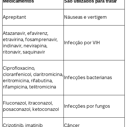
Medicamentos
São utilizados para tratar
Aprepitant
Náuseas e vertigem
Atazanavir, efavirenz,
etravirina, fosamprenavir,
Infecção por VIH
indinavir, nevirapina,
ritonavir, saquinavir
Ciprofloxacino,
cloranfenicol, claritromicina,
Infecções bacterianas
eritromicina, rifabutina,
rifampicina, telitromicina
Fluconazol, itraconazol,
Infecções por fungos
posaconazol, ketoconazol
Crizotinib, imatinib
Câncer