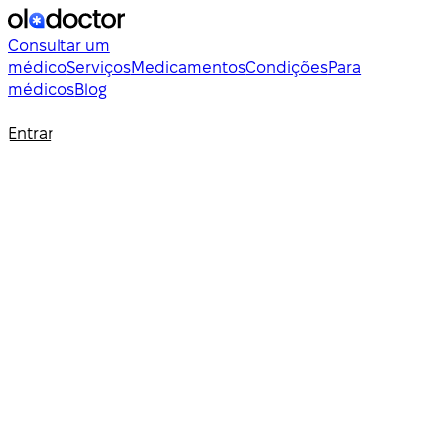
Consultar um
médico
Serviços
Medicamentos
Condições
Para
médicos
Blog
Entrar