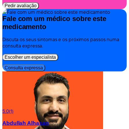
Pedir avaliação
Fale com um médico sobre este
medicamento
Discuta os seus sintomas e os próximos passos numa
consulta expressa.
Escolher um especialista
Consulta expressa
5.0
(1)
Abdullah Alhasan