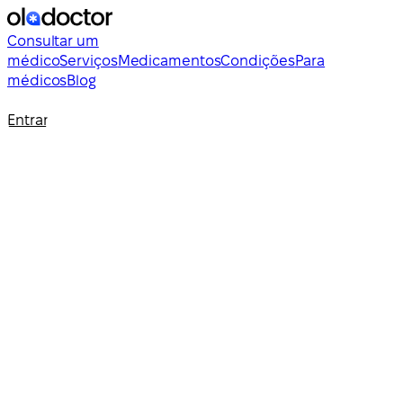
Consultar um
médico
Serviços
Medicamentos
Condições
Para
médicos
Blog
Entrar