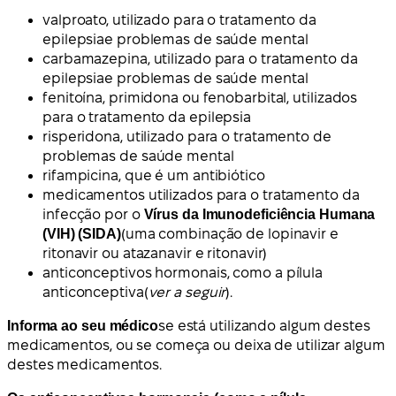
valproato
, utilizado para o tratamento da
epilepsia
e
problemas de saúde mental
carbamazepina
, utilizado para o tratamento da
epilepsia
e
problemas de saúde mental
fenitoína, primidona ou fenobarbital
, utilizados
para o tratamento da
epilepsia
risperidona
, utilizado para o tratamento de
problemas de saúde mental
rifampicina
, que é um
antibiótico
medicamentos utilizados para o tratamento da
infecção por o
Vírus da Imunodeficiência Humana
(VIH) (SIDA)
(uma combinação de lopinavir e
ritonavir ou atazanavir e ritonavir)
anticonceptivos hormonais
, como
a pílula
anticonceptiva
(
ver a seguir
).
Informa ao seu médico
se está utilizando algum destes
medicamentos, ou se começa ou deixa de utilizar algum
destes medicamentos.