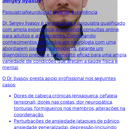
Sergey Ilyasov
Psiquiatria
Neurologia
7 anos de experiência
Dr. Sergey Ilyasov é neurologista e psiquiatra qualificado
com ampla experiência, oferecendo consultas online
para adultos e adolescentes. Combinando
conhecimentos profundos em neurologia com uma
abordagem psiquiátrica moderna, garante um
diagnóstico preciso e tratamento eficaz para uma ampla
variedade de condições que afetam a saúde física e
mental.
O Dr. Ilyasov presta apoio profissional nos seguintes
casos:
Dores de cabeça crónicas (enxaqueca, cefaleia
tensional), dores nas costas, dor neuropática,
tonturas, formigueiros nos membros, alterações na
coordenação.
Perturbações de ansiedade (ataques de pânico,
ansiedade generalizada), depressão (incluindo