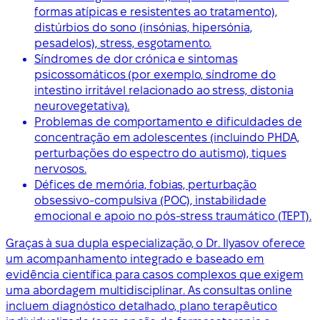
formas atípicas e resistentes ao tratamento),
distúrbios do sono (insónias, hipersónia,
pesadelos), stress, esgotamento.
Síndromes de dor crónica e sintomas
psicossomáticos (por exemplo, síndrome do
intestino irritável relacionado ao stress, distonia
neurovegetativa).
Problemas de comportamento e dificuldades de
concentração em adolescentes (incluindo PHDA,
perturbações do espectro do autismo), tiques
nervosos.
Défices de memória, fobias, perturbação
obsessivo-compulsiva (POC), instabilidade
emocional e apoio no pós-stress traumático (TEPT).
Graças à sua dupla especialização, o Dr. Ilyasov oferece
um acompanhamento integrado e baseado em
evidência científica para casos complexos que exigem
uma abordagem multidisciplinar. As consultas online
incluem diagnóstico detalhado, plano terapêutico