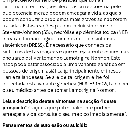
Um pequeno número de pessoas que tomam
lamotrigina têm reações alérgicas ou reações na pele
que potencialmente podem ameaçar a vida, as quais
podem conduzir a problemas mais graves se não forem
tratadas. Estas reações podem incluir síndrome de
Stevens-Johnson (SSJ), necrólise epidérmica tóxica (NET)
e reação farmacológica com eosinofilia e sintomas
sistémicos (DRESS). É necessário que conheça os
sintomas destas reações e que esteja atento às mesmas
enquanto estiver tomando Lamotrigina Normon. Este
risco pode estar associado a uma variante genética em
pessoas de origem asiática (principalmente chineses
Han e tailandeses). Se si é de tal origem e lhe foi
detectada esta variante genética (HLA-B* 1502), fale com
o seu médico antes de tomar Lamotrigina Normon.
Leia a descrição destes sintomas na secção 4 deste
prospecto
“Reações que potencialmente podem
ameaçar a vida: consulte o seu médico imediatamente”.
Pensamentos de autolesão ou suicídio