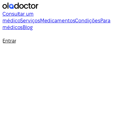
Consultar um
médico
Serviços
Medicamentos
Condições
Para
médicos
Blog
Entrar