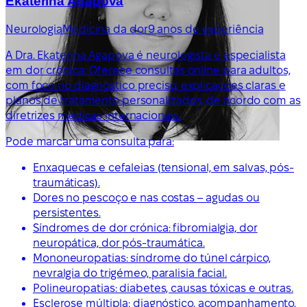
Ekaterina Agapova
Neurologia
Medicina da dor
9 anos de experiência
A Dra. Ekaterina Agapova é neurologista e especialista
em dor crónica. Oferece consultas online para adultos,
com foco no diagnóstico preciso, explicações claras e
planos de tratamento personalizados, de acordo com as
diretrizes médicas internacionais.
Pode marcar uma consulta para:
Enxaquecas e cefaleias (tensional, em salvas, pós-
traumáticas).
Dores no pescoço e nas costas – agudas ou
persistentes.
Síndromes de dor crónica: fibromialgia, dor
neuropática, dor pós-traumática.
Mononeuropatias: síndrome do túnel cárpico,
nevralgia do trigémeo, paralisia facial.
Polineuropatias: diabetes, causas tóxicas e outras.
Esclerose múltipla: diagnóstico, acompanhamento,