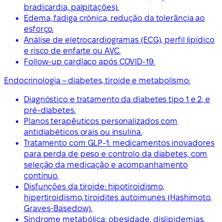
bradicardia, palpitações).
Edema, fadiga crónica, redução da tolerância ao
esforço.
Análise de eletrocardiogramas (ECG), perfil lipídico
e risco de enfarte ou AVC.
Follow-up cardíaco após COVID-19.
Endocrinologia – diabetes, tiroide e metabolismo:
Diagnóstico e tratamento da diabetes tipo 1 e 2, e
pré-diabetes.
Planos terapêuticos personalizados com
antidiabéticos orais ou insulina.
Tratamento com GLP-1: medicamentos inovadores
para perda de peso e controlo da diabetes, com
seleção da medicação e acompanhamento
contínuo.
Disfunções da tiroide: hipotiroidismo,
hipertiroidismo, tiroidites autoimunes (Hashimoto,
Graves-Basedow).
Síndrome metabólica: obesidade, dislipidemias,