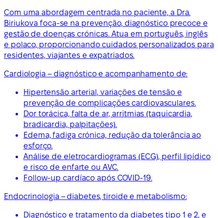
Com uma abordagem centrada no paciente, a Dra.
Biriukova foca-se na prevenção, diagnóstico precoce e
gestão de doenças crónicas. Atua em português, inglês
e polaco, proporcionando cuidados personalizados para
residentes, viajantes e expatriados.
Cardiologia – diagnóstico e acompanhamento de:
Hipertensão arterial, variações de tensão e
prevenção de complicações cardiovasculares.
Dor torácica, falta de ar, arritmias (taquicardia,
bradicardia, palpitações).
Edema, fadiga crónica, redução da tolerância ao
esforço.
Análise de eletrocardiogramas (ECG), perfil lipídico
e risco de enfarte ou AVC.
Follow-up cardíaco após COVID-19.
Endocrinologia – diabetes, tiroide e metabolismo:
Diagnóstico e tratamento da diabetes tipo 1 e 2, e