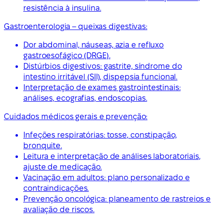
resistência à insulina.
Gastroenterologia – queixas digestivas:
Dor abdominal, náuseas, azia e refluxo
gastroesofágico (DRGE).
Distúrbios digestivos: gastrite, síndrome do
intestino irritável (SII), dispepsia funcional.
Interpretação de exames gastrointestinais:
análises, ecografias, endoscopias.
Cuidados médicos gerais e prevenção:
Infeções respiratórias: tosse, constipação,
bronquite.
Leitura e interpretação de análises laboratoriais,
ajuste de medicação.
Vacinação em adultos: plano personalizado e
contraindicações.
Prevenção oncológica: planeamento de rastreios e
avaliação de riscos.