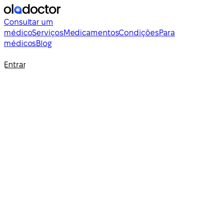
Consultar um
médico
Serviços
Medicamentos
Condições
Para
médicos
Blog
Entrar