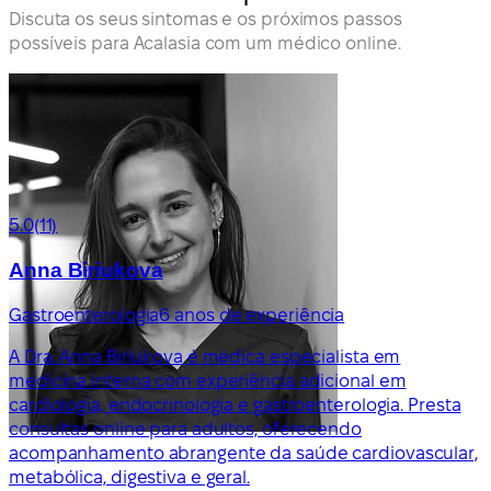
Discuta os seus sintomas e os próximos passos
possíveis para Acalasia com um médico online.
5.0
(11)
Anna Biriukova
Gastroenterologia
6 anos de experiência
A Dra. Anna Biriukova é médica especialista em
medicina interna com experiência adicional em
cardiologia, endocrinologia e gastroenterologia. Presta
consultas online para adultos, oferecendo
acompanhamento abrangente da saúde cardiovascular,
metabólica, digestiva e geral.