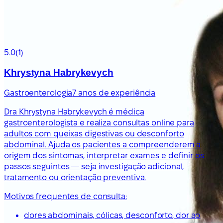
5.0
(1)
Khrystyna Habrykevych
Gastroenterologia
7 anos de experiência
Dra Khrystyna Habrykevych é médica
gastroenterologista e realiza consultas online para
adultos com queixas digestivas ou desconforto
abdominal. Ajuda os pacientes a compreenderem a
origem dos sintomas, interpretar exames e definir os
passos seguintes — seja investigação adicional,
tratamento ou orientação preventiva.
Motivos frequentes de consulta:
dores abdominais, cólicas, desconforto, dor ao