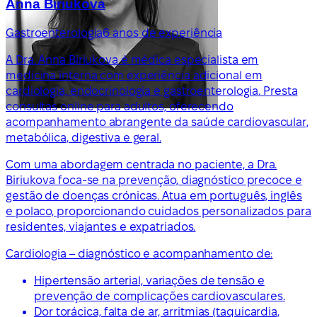
Anna Biriukova
Gastroenterologia
6 anos de experiência
A Dra. Anna Biriukova é médica especialista em
medicina interna com experiência adicional em
cardiologia, endocrinologia e gastroenterologia. Presta
consultas online para adultos, oferecendo
acompanhamento abrangente da saúde cardiovascular,
metabólica, digestiva e geral.
Com uma abordagem centrada no paciente, a Dra.
Biriukova foca-se na prevenção, diagnóstico precoce e
gestão de doenças crónicas. Atua em português, inglês
e polaco, proporcionando cuidados personalizados para
residentes, viajantes e expatriados.
Cardiologia – diagnóstico e acompanhamento de:
Hipertensão arterial, variações de tensão e
prevenção de complicações cardiovasculares.
Dor torácica, falta de ar, arritmias (taquicardia,