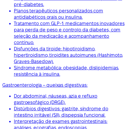
pré-diabetes.
Planos terapêuticos personalizados com
antidiabéticos orais ou insulina.
Tratamento com GLP-1: medicamentos inovadores
para perda de peso e controlo da diabetes, com
seleção da medicação e acompanhamento
contínuo.
Disfunções da tiroide: hipotiroidismo,
hipertiroidismo, tiroidites autoimunes (Hashimoto,
Graves-Basedow).
Síndrome metabólica: obesidade, dislipidemias,
resistência à insulina.
Gastroenterologia – queixas digestivas:
Dor abdominal, náuseas, azia e refluxo
gastroesofágico (DRGE).
Distúrbios digestivos: gastrite, síndrome do
intestino irritável (SII), dispepsia funcional.
Interpretação de exames gastrointestinais:
análises, ecografias, endoscopias.