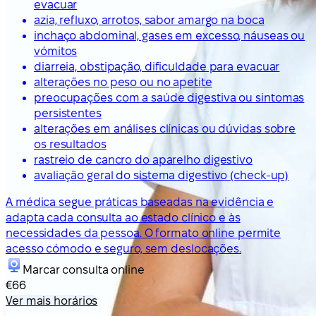
evacuar
azia, refluxo, arrotos, sabor amargo na boca
inchaço abdominal, gases em excesso, náuseas ou
vómitos
diarreia, obstipação, dificuldade para evacuar
alterações no peso ou no apetite
preocupações com a saúde digestiva ou sintomas
persistentes
alterações em análises clínicas ou dúvidas sobre
os resultados
rastreio de cancro do aparelho digestivo
avaliação geral do sistema digestivo (check-up)
A médica segue práticas baseadas na evidência e
adapta cada consulta ao estado clínico e às
necessidades da pessoa. O formato online permite
acesso cómodo e seguro, sem deslocações.
Marcar consulta online
€66
Ver mais horários