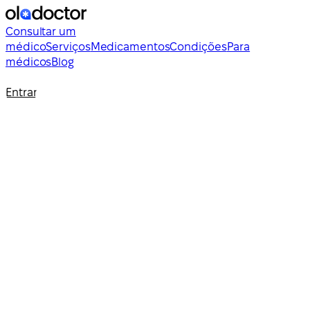
Consultar um
médico
Serviços
Medicamentos
Condições
Para
médicos
Blog
Entrar