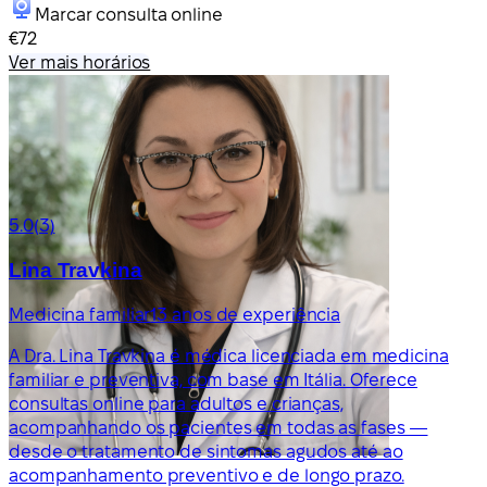
Marcar consulta online
€72
Ver mais horários
5.0
(3)
Lina Travkina
Medicina familiar
13 anos de experiência
A Dra. Lina Travkina é médica licenciada em medicina
familiar e preventiva, com base em Itália. Oferece
consultas online para adultos e crianças,
acompanhando os pacientes em todas as fases —
desde o tratamento de sintomas agudos até ao
acompanhamento preventivo e de longo prazo.