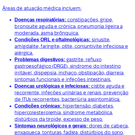
Áreas de atuação médica incluem:
Doenças respiratórias:
constipações, gripe,
bronquite aguda e crónica, pneumonia ligeira a
moderada, asma brônquica.
Condições ORL e oftalmológicas:
sinusite,
amigdalite, faringite, otite, conjuntivite infeciosa e
alérgica.
Problemas digestivos:
gastrite, refluxo
gastroesofágico (DRGE), síndrome do intestino
irritável, dispepsia, inchaço, obstipação, diarreia,
sintomas funcionais e infeções intestinais.
Doenças urológicas e infeciosas:
cistite aguda e
recorrente, infeções urinárias e renais, prevenção
de ITUs recorrentes, bacteriúria assintomática.
Condições crónicas:
hipertensão, diabetes,
hipercolesterolemia, síndrome metabólica,
distúrbios da tiroide, excesso de peso.
Sintomas neurológicos e gerais:
dores de cabeça,
enxaqueca, tonturas, fadiga, distúrbios do sono,