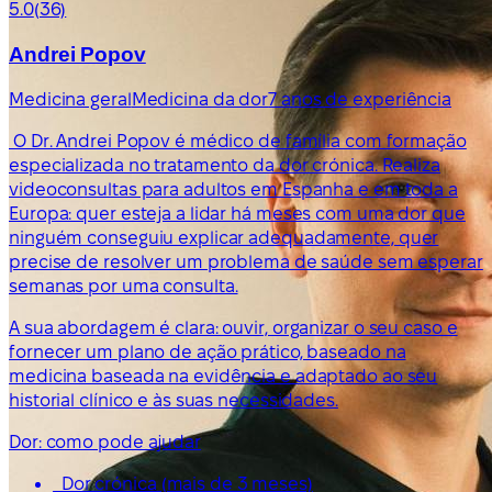
5.0
(36)
Andrei Popov
Medicina geral
Medicina da dor
7 anos de experiência
O Dr. Andrei Popov é médico de família com formação
especializada no tratamento da dor crónica. Realiza
videoconsultas para adultos em Espanha e em toda a
Europa: quer esteja a lidar há meses com uma dor que
ninguém conseguiu explicar adequadamente, quer
precise de resolver um problema de saúde sem esperar
semanas por uma consulta.
A sua abordagem é clara: ouvir, organizar o seu caso e
fornecer um plano de ação prático, baseado na
medicina baseada na evidência e adaptado ao seu
historial clínico e às suas necessidades.
Dor: como pode ajudar
Dor crónica (mais de 3 meses)