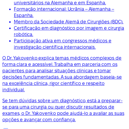
universitários na Alemanha e em Espanha.
Formação internacional: Ucrânia – Alemanha –
Espanha.
Membro da Sociedade Alemã de Cirurgiões (BDC).
Certificação em diagnóstico por imagem e cirurgia
robótica.
Participação ativa em congressos médicos e
investigação científica internacionais.
O Dr. Yakovenko explica temas médicos complexos de
forma clara e acessível. Trabalha em parceria com os
pacientes para analisar situações clínicas e tomar
decisões fundamentadas. A sua abordagem baseia-se
na excelência clínica, rigor científico e respeito
individual.
Se tem dúvidas sobre um diagnóstico, está a preparar-
se para uma cirurgia ou quer discutir resultados de
exames, o Dr. Yakovenko pode ajudá-lo a avaliar as suas
opções e avançar com confiança.