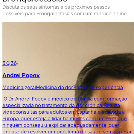
Discuta os seus sintomas e os próximos passos
possíveis para Bronquiectasias com um médico online.
5.0
(36)
Andrei Popov
Medicina geral
Medicina da dor
7 anos de experiência
O Dr. Andrei Popov é médico de família com formação
especializada no tratamento da dor crónica. Realiza
videoconsultas para adultos em Espanha e em toda a
Europa: quer esteja a lidar há meses com uma dor que
ninguém conseguiu explicar adequadamente, quer
precise de resolver um problema de saúde sem esperar