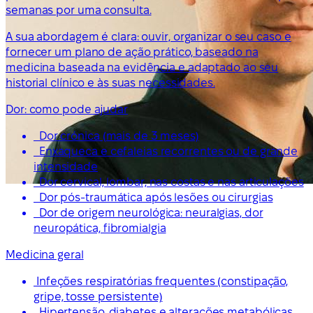
semanas por uma consulta.
A sua abordagem é clara: ouvir, organizar o seu caso e
fornecer um plano de ação prático, baseado na
medicina baseada na evidência e adaptado ao seu
historial clínico e às suas necessidades.
Dor: como pode ajudar
Dor crónica (mais de 3 meses)
Enxaqueca e cefaleias recorrentes ou de grande
intensidade
Dor cervical, lombar, nas costas e nas articulações
Dor pós-traumática após lesões ou cirurgias
Dor de origem neurológica: neuralgias, dor
neuropática, fibromialgia
Medicina geral
Infeções respiratórias frequentes (constipação,
gripe, tosse persistente)
Hipertensão, diabetes e alterações metabólicas