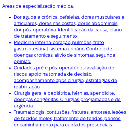
Áreas de especialização médica:
Dor aguda e crónica: cefaleias, dores musculares e
articulares, dores nas costas, dores abdominais,
dor pós-operatória. Identificação da causa, plano
de tratamento e seguimento.
Medicina interna: coração, pulmões, trato
gastrointestinal, sistema urinário. Controlo de
doenças crónicas, alívio de sintomas, segunda
opinião.
Cuidados pré e pós-operatórios: avaliação de
riscos, apoio na tomada de decisão,
acompanhamento após cirurgia, estratégias de
reabilitação.
Cirurgia geral e pediátrica: hérnias, apendicite,
doenças congénitas. Cirurgias programadas e de
urgência.
Traumatologia: contusões, fraturas, entorses, lesões
de tecidos moles, tratamento de feridas, pensos,
encaminhamento para cuidados presenciais