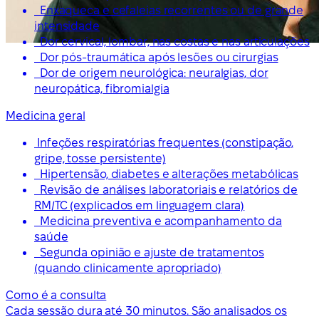
Enxaqueca e cefaleias recorrentes ou de grande
intensidade
Dor cervical, lombar, nas costas e nas articulações
Dor pós-traumática após lesões ou cirurgias
Dor de origem neurológica: neuralgias, dor
neuropática, fibromialgia
Medicina geral
Infeções respiratórias frequentes (constipação,
gripe, tosse persistente)
Hipertensão, diabetes e alterações metabólicas
Revisão de análises laboratoriais e relatórios de
RM/TC (explicados em linguagem clara)
Medicina preventiva e acompanhamento da
saúde
Segunda opinião e ajuste de tratamentos
(quando clinicamente apropriado)
Como é a consulta
Cada sessão dura até 30 minutos. São analisados os