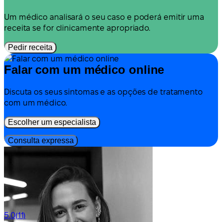
Um médico analisará o seu caso e poderá emitir uma
receita se for clinicamente apropriado.
Pedir receita
Falar com um médico online
Discuta os seus sintomas e as opções de tratamento
com um médico.
Escolher um especialista
Consulta expressa
5.0
(11)