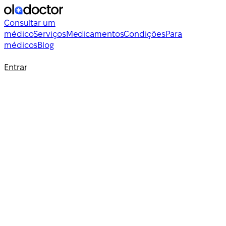
Consultar um
médico
Serviços
Medicamentos
Condições
Para
médicos
Blog
Entrar