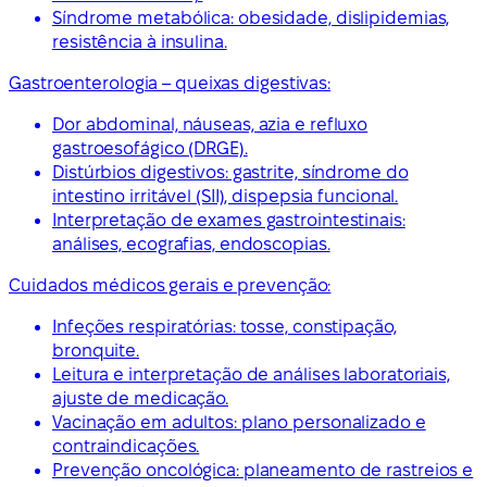
Síndrome metabólica: obesidade, dislipidemias,
resistência à insulina.
Gastroenterologia – queixas digestivas:
Dor abdominal, náuseas, azia e refluxo
gastroesofágico (DRGE).
Distúrbios digestivos: gastrite, síndrome do
intestino irritável (SII), dispepsia funcional.
Interpretação de exames gastrointestinais:
análises, ecografias, endoscopias.
Cuidados médicos gerais e prevenção:
Infeções respiratórias: tosse, constipação,
bronquite.
Leitura e interpretação de análises laboratoriais,
ajuste de medicação.
Vacinação em adultos: plano personalizado e
contraindicações.
Prevenção oncológica: planeamento de rastreios e