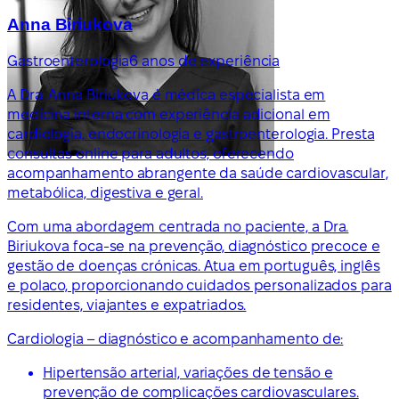
Anna Biriukova
Gastroenterologia
6 anos de experiência
A Dra. Anna Biriukova é médica especialista em
medicina interna com experiência adicional em
cardiologia, endocrinologia e gastroenterologia. Presta
consultas online para adultos, oferecendo
acompanhamento abrangente da saúde cardiovascular,
metabólica, digestiva e geral.
Com uma abordagem centrada no paciente, a Dra.
Biriukova foca-se na prevenção, diagnóstico precoce e
gestão de doenças crónicas. Atua em português, inglês
e polaco, proporcionando cuidados personalizados para
residentes, viajantes e expatriados.
Cardiologia – diagnóstico e acompanhamento de:
Hipertensão arterial, variações de tensão e
prevenção de complicações cardiovasculares.