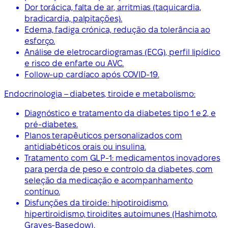
Dor torácica, falta de ar, arritmias (taquicardia,
bradicardia, palpitações).
Edema, fadiga crónica, redução da tolerância ao
esforço.
Análise de eletrocardiogramas (ECG), perfil lipídico
e risco de enfarte ou AVC.
Follow-up cardíaco após COVID-19.
Endocrinologia – diabetes, tiroide e metabolismo:
Diagnóstico e tratamento da diabetes tipo 1 e 2, e
pré-diabetes.
Planos terapêuticos personalizados com
antidiabéticos orais ou insulina.
Tratamento com GLP-1: medicamentos inovadores
para perda de peso e controlo da diabetes, com
seleção da medicação e acompanhamento
contínuo.
Disfunções da tiroide: hipotiroidismo,
hipertiroidismo, tiroidites autoimunes (Hashimoto,
Graves-Basedow).