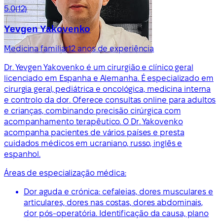
5.0
(12)
Yevgen Yakovenko
Medicina familiar
12 anos de experiência
Dr. Yevgen Yakovenko é um cirurgião e clínico geral
licenciado em Espanha e Alemanha. É especializado em
cirurgia geral, pediátrica e oncológica, medicina interna
e controlo da dor. Oferece consultas online para adultos
e crianças, combinando precisão cirúrgica com
acompanhamento terapêutico. O Dr. Yakovenko
acompanha pacientes de vários países e presta
cuidados médicos em ucraniano, russo, inglês e
espanhol.
Áreas de especialização médica:
Dor aguda e crónica: cefaleias, dores musculares e
articulares, dores nas costas, dores abdominais,
dor pós-operatória. Identificação da causa, plano