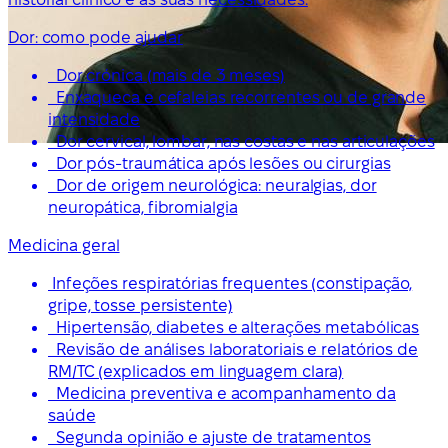
Dor: como pode ajudar
Dor crónica (mais de 3 meses)
Enxaqueca e cefaleias recorrentes ou de grande
intensidade
Dor cervical, lombar, nas costas e nas articulações
Dor pós-traumática após lesões ou cirurgias
Dor de origem neurológica: neuralgias, dor
neuropática, fibromialgia
Medicina geral
Infeções respiratórias frequentes (constipação,
gripe, tosse persistente)
Hipertensão, diabetes e alterações metabólicas
Revisão de análises laboratoriais e relatórios de
RM/TC (explicados em linguagem clara)
Medicina preventiva e acompanhamento da
saúde
Segunda opinião e ajuste de tratamentos