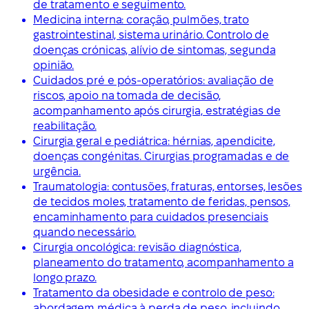
de tratamento e seguimento.
Medicina interna: coração, pulmões, trato
gastrointestinal, sistema urinário. Controlo de
doenças crónicas, alívio de sintomas, segunda
opinião.
Cuidados pré e pós-operatórios: avaliação de
riscos, apoio na tomada de decisão,
acompanhamento após cirurgia, estratégias de
reabilitação.
Cirurgia geral e pediátrica: hérnias, apendicite,
doenças congénitas. Cirurgias programadas e de
urgência.
Traumatologia: contusões, fraturas, entorses, lesões
de tecidos moles, tratamento de feridas, pensos,
encaminhamento para cuidados presenciais
quando necessário.
Cirurgia oncológica: revisão diagnóstica,
planeamento do tratamento, acompanhamento a
longo prazo.
Tratamento da obesidade e controlo de peso:
abordagem médica à perda de peso, incluindo