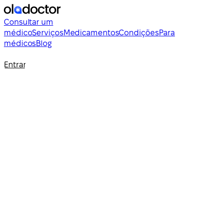
Consultar um
médico
Serviços
Medicamentos
Condições
Para
médicos
Blog
Entrar