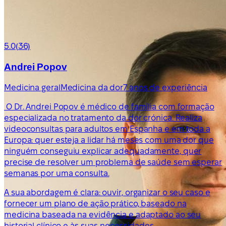
5.0
(36)
Andrei Popov
Medicina geral
Medicina da dor
7 anos de experiência
O Dr. Andrei Popov é médico de família com formação
especializada no tratamento da dor crónica. Realiza
videoconsultas para adultos em Espanha e em toda a
Europa: quer esteja a lidar há meses com uma dor que
ninguém conseguiu explicar adequadamente, quer
precise de resolver um problema de saúde sem esperar
semanas por uma consulta.
A sua abordagem é clara: ouvir, organizar o seu caso e
fornecer um plano de ação prático, baseado na
medicina baseada na evidência e adaptado ao seu
historial clínico e às suas necessidades.