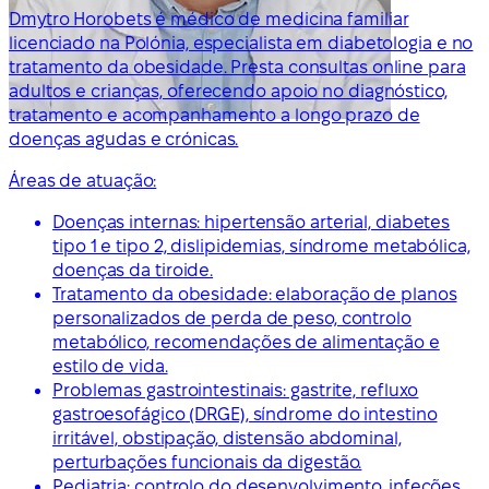
Dmytro Horobets é médico de medicina familiar
licenciado na Polónia, especialista em diabetologia e no
tratamento da obesidade. Presta consultas online para
adultos e crianças, oferecendo apoio no diagnóstico,
tratamento e acompanhamento a longo prazo de
doenças agudas e crónicas.
Áreas de atuação:
Doenças internas: hipertensão arterial, diabetes
tipo 1 e tipo 2, dislipidemias, síndrome metabólica,
doenças da tiroide.
Tratamento da obesidade: elaboração de planos
personalizados de perda de peso, controlo
metabólico, recomendações de alimentação e
estilo de vida.
Problemas gastrointestinais: gastrite, refluxo
gastroesofágico (DRGE), síndrome do intestino
irritável, obstipação, distensão abdominal,
perturbações funcionais da digestão.
Pediatria: controlo do desenvolvimento, infeções