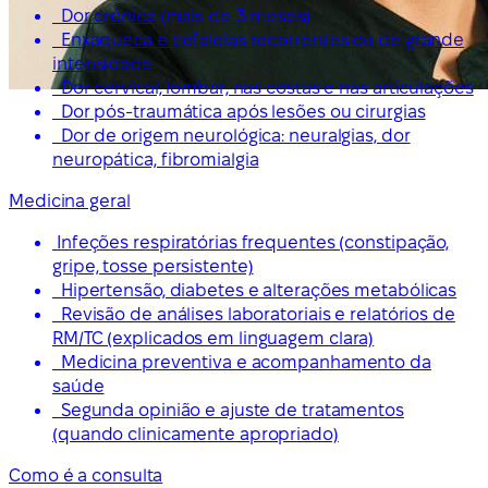
Dor crónica (mais de 3 meses)
Enxaqueca e cefaleias recorrentes ou de grande
intensidade
Dor cervical, lombar, nas costas e nas articulações
Dor pós-traumática após lesões ou cirurgias
Dor de origem neurológica: neuralgias, dor
neuropática, fibromialgia
Medicina geral
Infeções respiratórias frequentes (constipação,
gripe, tosse persistente)
Hipertensão, diabetes e alterações metabólicas
Revisão de análises laboratoriais e relatórios de
RM/TC (explicados em linguagem clara)
Medicina preventiva e acompanhamento da
saúde
Segunda opinião e ajuste de tratamentos
(quando clinicamente apropriado)
Como é a consulta