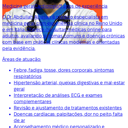
Medicina geral
Cardiologia
11 anos de experiência
O Dr. Abdullah Alhasan é médico especialista em
medicina geral, com experiência clínica no Reino Unido
e em Itália. Oferece consultas médicas online para
adultos, avaliando sintomas comuns e doenças crónicas
com base em práticas clínicas modernas e orientadas
pela evidência.
Áreas de atuação:
Febre, fadiga, tosse, dores corporais, sintomas
respiratórios
Hipertensão arterial, queixas digestivas e mal-estar
geral
Interpretação de análises, ECG e exames
complementares
Revisão e ajustamento de tratamentos existentes
Doenças cardíacas: palpitações, dor no peito, falta
de ar
Aconselhamento médico personalizado e