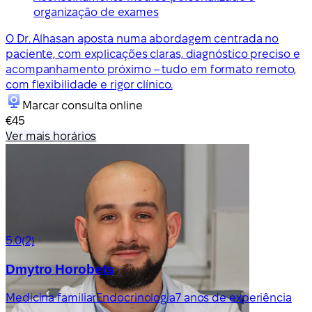
organização de exames
O Dr. Alhasan aposta numa abordagem centrada no
paciente, com explicações claras, diagnóstico preciso e
acompanhamento próximo – tudo em formato remoto,
com flexibilidade e rigor clínico.
Marcar consulta online
€45
Ver mais horários
5.0
(2)
Dmytro Horobets
Medicina familiar
Endocrinologia
7 anos de experiência