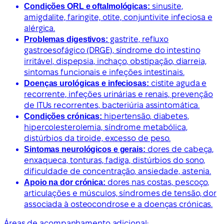
Condições ORL e oftalmológicas:
sinusite,
amigdalite, faringite, otite, conjuntivite infeciosa e
alérgica.
Problemas digestivos:
gastrite, refluxo
gastroesofágico (DRGE), síndrome do intestino
irritável, dispepsia, inchaço, obstipação, diarreia,
sintomas funcionais e infeções intestinais.
Doenças urológicas e infeciosas:
cistite aguda e
recorrente, infeções urinárias e renais, prevenção
de ITUs recorrentes, bacteriúria assintomática.
Condições crónicas:
hipertensão, diabetes,
hipercolesterolemia, síndrome metabólica,
distúrbios da tiroide, excesso de peso.
Sintomas neurológicos e gerais:
dores de cabeça,
enxaqueca, tonturas, fadiga, distúrbios do sono,
dificuldade de concentração, ansiedade, astenia.
Apoio na dor crónica:
dores nas costas, pescoço,
articulações e músculos, síndromes de tensão, dor
associada à osteocondrose e a doenças crónicas.
Áreas de acompanhamento adicional: