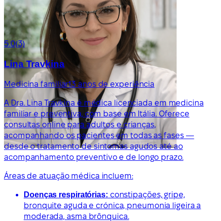
5.0
(3)
Lina Travkina
Medicina familiar
13 anos de experiência
A Dra. Lina Travkina é médica licenciada em medicina
familiar e preventiva, com base em Itália. Oferece
consultas online para adultos e crianças,
acompanhando os pacientes em todas as fases —
desde o tratamento de sintomas agudos até ao
acompanhamento preventivo e de longo prazo.
Áreas de atuação médica incluem:
Doenças respiratórias:
constipações, gripe,
bronquite aguda e crónica, pneumonia ligeira a
moderada, asma brônquica.