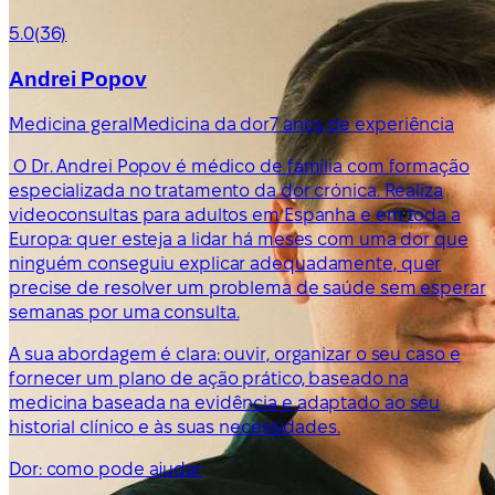
5.0
(36)
Andrei Popov
Medicina geral
Medicina da dor
7 anos de experiência
O Dr. Andrei Popov é médico de família com formação
especializada no tratamento da dor crónica. Realiza
videoconsultas para adultos em Espanha e em toda a
Europa: quer esteja a lidar há meses com uma dor que
ninguém conseguiu explicar adequadamente, quer
precise de resolver um problema de saúde sem esperar
semanas por uma consulta.
A sua abordagem é clara: ouvir, organizar o seu caso e
fornecer um plano de ação prático, baseado na
medicina baseada na evidência e adaptado ao seu
historial clínico e às suas necessidades.
Dor: como pode ajudar