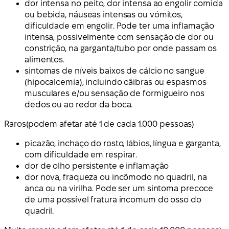
dor intensa no peito, dor intensa ao engolir comida
ou bebida, náuseas intensas ou vómitos,
dificuldade em engolir. Pode ter uma inflamação
intensa, possivelmente com sensação de dor ou
constrição, na garganta/tubo por onde passam os
alimentos.
sintomas de níveis baixos de cálcio no sangue
(hipocalcemia), incluindo cãibras ou espasmos
musculares e/ou sensação de formigueiro nos
dedos ou ao redor da boca.
Raros
(podem afetar até 1 de cada 1.000 pessoas)
picazão, inchaço do rosto, lábios, língua e garganta,
com dificuldade em respirar.
dor de olho persistente e inflamação
dor nova, fraqueza ou incômodo no quadril, na
anca ou na virilha. Pode ser um sintoma precoce
de uma possível fratura incomum do osso do
quadril.