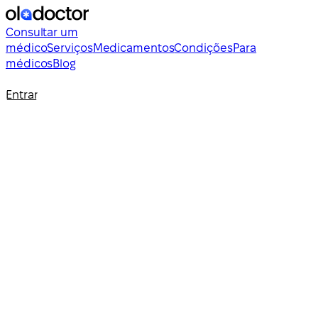
Consultar um
médico
Serviços
Medicamentos
Condições
Para
médicos
Blog
Entrar