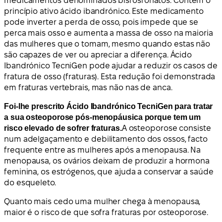
medicamentos denominados bisfosfonatos. Contém o
princípio ativo ácido ibandrónico. Este medicamento
pode inverter a perda de osso, pois impede que se
perca mais osso e aumenta a massa de osso na maioria
das mulheres que o tomam, mesmo quando estas não
são capazes de ver ou apreciar a diferença. Ácido
Ibandrónico TecniGen pode ajudar a reduzir os casos de
fratura de osso (fraturas). Esta redução foi demonstrada
em fraturas vertebrais, mas não nas de anca.
Foi-lhe prescrito Ácido Ibandrónico TecniGen para tratar
a sua osteoporose pós-menopáusica porque tem um
risco elevado de sofrer fraturas.
A osteoporose consiste
num adelgaçamento e debilitamento dos ossos, facto
frequente entre as mulheres após a menopausa. Na
menopausa, os ovários deixam de produzir a hormona
feminina, os estrógenos, que ajuda a conservar a saúde
do esqueleto.
Quanto mais cedo uma mulher chega à menopausa,
maior é o risco de que sofra fraturas por osteoporose.