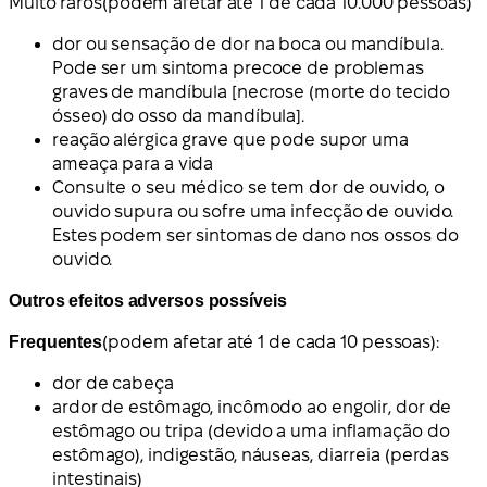
Muito raros
(podem afetar até 1 de cada 10.000 pessoas)
dor ou sensação de dor na boca ou mandíbula.
Pode ser um sintoma precoce de problemas
graves de mandíbula [necrose (morte do tecido
ósseo) do osso da mandíbula].
reação alérgica grave que pode supor uma
ameaça para a vida
Consulte o seu médico se tem dor de ouvido, o
ouvido supura ou sofre uma infecção de ouvido.
Estes podem ser sintomas de dano nos ossos do
ouvido.
Outros efeitos adversos possíveis
Frequentes
(podem afetar até 1 de cada 10 pessoas):
dor de cabeça
ardor de estômago, incômodo ao engolir, dor de
estômago ou tripa (devido a uma inflamação do
estômago), indigestão, náuseas, diarreia (perdas
intestinais)