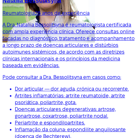
Nataliia Bessolitsyna
Reumatologia
26 anos de experiência
A Dra. Nataliia Bessolitsyna é reumatologista certificada
com ampla experiência clínica. Oferece consultas online
focadas no diagnóstico, tratamento e acompanhamento
a longo prazo de doenças articulares e distúrbios
autoimunes sistémicos, de acordo com as diretrizes
clínicas internacionais e os princípios da medicina
baseada em evidências.
Pode consultar a Dra. Bessolitsyna em casos como:
Dor articular — dor aguda, crónica ou recorrente.
Artrites inflamatórias: artrite reumatoide, artrite
psoriática, poliartrite, gota.
Doenças articulares degenerativas: artrose,
gonartrose, coxartrose, poliartrite nodal.
Periartrite e espondiloartrites.
Inflamação da coluna: espondilite anquilosante
(doença de Bechterew).