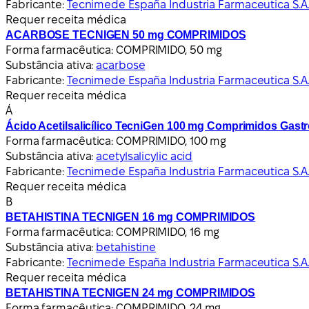
Fabricante:
Tecnimede España Industria Farmaceutica S.A
Requer receita médica
ACARBOSE TECNIGEN 50 mg COMPRIMIDOS
Forma farmacêutica:
COMPRIMIDO, 50 mg
Substância ativa:
acarbose
Fabricante:
Tecnimede España Industria Farmaceutica S.A
Requer receita médica
Á
Ácido Acetilsalicílico TecniGen 100 mg Comprimidos Gastr
Forma farmacêutica:
COMPRIMIDO, 100 mg
Substância ativa:
acetylsalicylic acid
Fabricante:
Tecnimede España Industria Farmaceutica S.A
Requer receita médica
B
BETAHISTINA TECNIGEN 16 mg COMPRIMIDOS
Forma farmacêutica:
COMPRIMIDO, 16 mg
Substância ativa:
betahistine
Fabricante:
Tecnimede España Industria Farmaceutica S.A
Requer receita médica
BETAHISTINA TECNIGEN 24 mg COMPRIMIDOS
Forma farmacêutica:
COMPRIMIDO, 24 mg