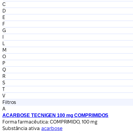
C
D
E
F
G
I
L
M
O
P
Q
R
S
T
V
Filtros
A
ACARBOSE TECNIGEN 100 mg COMPRIMIDOS
Forma farmacêutica:
COMPRIMIDO, 100 mg
Substância ativa:
acarbose