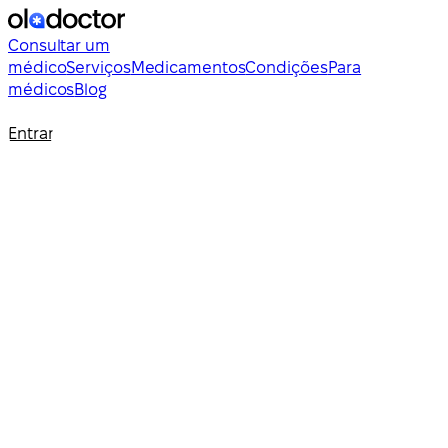
Consultar um
médico
Serviços
Medicamentos
Condições
Para
médicos
Blog
Entrar