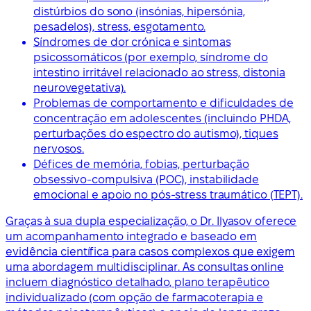
distúrbios do sono (insónias, hipersónia,
pesadelos), stress, esgotamento.
Síndromes de dor crónica e sintomas
psicossomáticos (por exemplo, síndrome do
intestino irritável relacionado ao stress, distonia
neurovegetativa).
Problemas de comportamento e dificuldades de
concentração em adolescentes (incluindo PHDA,
perturbações do espectro do autismo), tiques
nervosos.
Défices de memória, fobias, perturbação
obsessivo-compulsiva (POC), instabilidade
emocional e apoio no pós-stress traumático (TEPT).
Graças à sua dupla especialização, o Dr. Ilyasov oferece
um acompanhamento integrado e baseado em
evidência científica para casos complexos que exigem
uma abordagem multidisciplinar. As consultas online
incluem diagnóstico detalhado, plano terapêutico
individualizado (com opção de farmacoterapia e