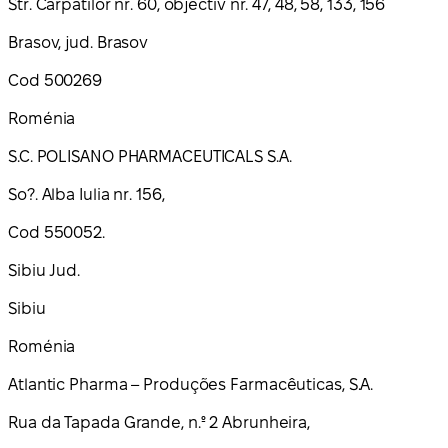
Str. Carpatilor nr. 60, objectiv nr. 47, 48, 58, 133, 156
Brasov, jud. Brasov
Cod 500269
Roménia
S.C. POLISANO PHARMACEUTICALS S.A.
So?. Alba Iulia nr. 156,
Cod 550052.
Sibiu Jud.
Sibiu
Roménia
Atlantic Pharma – Produções Farmacêuticas, S.A.
Rua da Tapada Grande, n.º 2 Abrunheira,