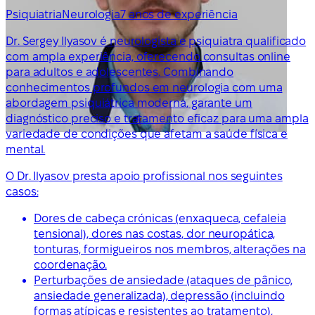
Psiquiatria
Neurologia
7 anos de experiência
Dr. Sergey Ilyasov é neurologista e psiquiatra qualificado
com ampla experiência, oferecendo consultas online
para adultos e adolescentes. Combinando
conhecimentos profundos em neurologia com uma
abordagem psiquiátrica moderna, garante um
diagnóstico preciso e tratamento eficaz para uma ampla
variedade de condições que afetam a saúde física e
mental.
O Dr. Ilyasov presta apoio profissional nos seguintes
casos:
Dores de cabeça crónicas (enxaqueca, cefaleia
tensional), dores nas costas, dor neuropática,
tonturas, formigueiros nos membros, alterações na
coordenação.
Perturbações de ansiedade (ataques de pânico,
ansiedade generalizada), depressão (incluindo
formas atípicas e resistentes ao tratamento),