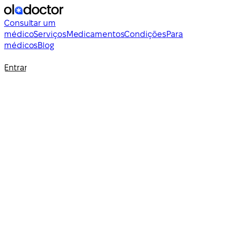
Consultar um
médico
Serviços
Medicamentos
Condições
Para
médicos
Blog
Entrar