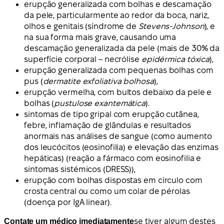
erupção generalizada com bolhas e descamação
da pele, particularmente ao redor da boca, nariz,
olhos e genitais (síndrome de
Stevens-Johnson
), e
na sua forma mais grave, causando uma
descamação generalizada da pele (mais de 30% da
superfície corporal – necrólise
epidérmica tóxica
),
erupção generalizada com pequenas bolhas com
pus (
dermatite exfoliativa bolhosa
),
erupção vermelha, com bultos debaixo da pele e
bolhas (
pustulose exantemática
).
sintomas de tipo gripal com erupção cutânea,
febre, inflamação de glândulas e resultados
anormais nas análises de sangue (como aumento
dos leucócitos (eosinofilia) e elevação das enzimas
hepáticas) (reação a fármaco com eosinofilia e
sintomas sistémicos (DRESS)),
erupção com bolhas dispostas em círculo com
crosta central ou como um colar de pérolas
(doença por IgA linear).
Contate um médico imediatamente
se tiver algum destes