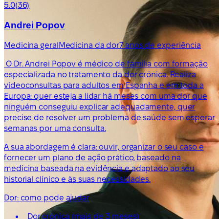
5.0
(36)
Andrei Popov
Medicina geral
Medicina da dor
7 anos de experiência
O Dr. Andrei Popov é médico de família com formação
especializada no tratamento da dor crónica. Realiza
videoconsultas para adultos em Espanha e em toda a
Europa: quer esteja a lidar há meses com uma dor que
ninguém conseguiu explicar adequadamente, quer
precise de resolver um problema de saúde sem esperar
semanas por uma consulta.
A sua abordagem é clara: ouvir, organizar o seu caso e
fornecer um plano de ação prático, baseado na
medicina baseada na evidência e adaptado ao seu
historial clínico e às suas necessidades.
Dor: como pode ajudar
Dor crónica (mais de 3 meses)