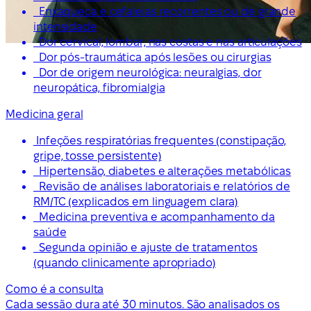
Enxaqueca e cefaleias recorrentes ou de grande
intensidade
Dor cervical, lombar, nas costas e nas articulações
Dor pós-traumática após lesões ou cirurgias
Dor de origem neurológica: neuralgias, dor
neuropática, fibromialgia
Medicina geral
Infeções respiratórias frequentes (constipação,
gripe, tosse persistente)
Hipertensão, diabetes e alterações metabólicas
Revisão de análises laboratoriais e relatórios de
RM/TC (explicados em linguagem clara)
Medicina preventiva e acompanhamento da
saúde
Segunda opinião e ajuste de tratamentos
(quando clinicamente apropriado)
Como é a consulta
Cada sessão dura até 30 minutos. São analisados os