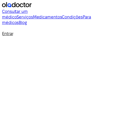
Consultar um
médico
Serviços
Medicamentos
Condições
Para
médicos
Blog
Entrar