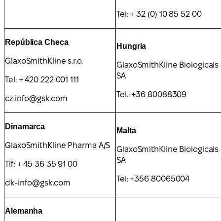
Tel: + 32 (0) 10 85 52 00
República Checa
Hungria
GlaxoSmithKline s.r.o.
GlaxoSmithKline Biologicals
SA
Tel: + 420 222 001 111
Tel.: +36 80088309
cz.info@gsk.com
Dinamarca
Malta
GlaxoSmithKline Pharma A/S
GlaxoSmithKline Biologicals
SA
Tlf: + 45 36 35 91 00
Tel: +356 80065004
dk-info@gsk.com
Alemanha