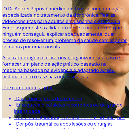
O Dr. Andrei Popov é médico de família com formação
especializada no tratamento da dor crónica. Realiza
videoconsultas para adultos em Espanha e em toda a
Europa: quer esteja a lidar há meses com uma dor que
ninguém conseguiu explicar adequadamente, quer
precise de resolver um problema de saúde sem esperar
semanas por uma consulta.
A sua abordagem é clara: ouvir, organizar o seu caso e
fornecer um plano de ação prático, baseado na
medicina baseada na evidência e adaptado ao seu
historial clínico e às suas necessidades.
Dor: como pode ajudar
Dor crónica (mais de 3 meses)
Enxaqueca e cefaleias recorrentes ou de grande
intensidade
Dor cervical, lombar, nas costas e nas articulações
Dor pós-traumática após lesões ou cirurgias