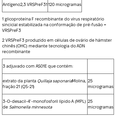
Antígeno2,3 VRSPreF31
120 microgramas
1 glicoproteína F recombinante do vírus respiratório
sincicial estabilizada na conformação de pré-fusão =
VRSPreF3
2 VRSPreF3 produzido em células de ovário de hámster
chinês (OHC) mediante tecnologia do ADN
recombinante
3 adjuvado com AS01E que contém:
extrato da planta
Quillaja saponaria
Molina,
25
fração 21 (QS-21)
microgramas
3-O-desacil-4’-monofosforil lípido A (MPL)
25
de
Salmonella minnesota
microgramas