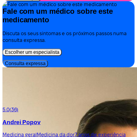
Fale com um médico sobre este
medicamento
Discuta os seus sintomas e os próximos passos numa
consulta expressa.
Escolher um especialista
Consulta expressa
5.0
(36)
Andrei Popov
Medicina geral
Medicina da dor
7 anos de experiência