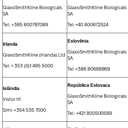
GlaxoSmithKline Biologicals
GlaxoSmithKline Biologicals
SA
SA
Tel.: +385 800787089
Tel: +40 800672524
Eslovênia
Irlanda
GlaxoSmithKline Biologicals
GlaxoSmithKline (Irlanda) Ltd
SA
Tel: + 353 (0)1 495 5000
Tel: +386 80688869
República Eslovaca
Islândia
GlaxoSmithKline Biologicals
Vistor hf.
SA
Sími: +354 535 7000
Tel.: +421 800500589