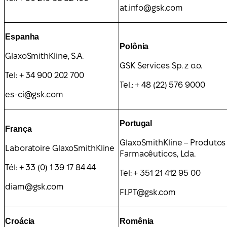
at.info@gsk.com
Espanha
Polônia
GlaxoSmithKline, S.A.
GSK Services Sp. z o.o.
Tel: + 34 900 202 700
Tel.: + 48 (22) 576 9000
es-ci@gsk.com
Portugal
França
GlaxoSmithKline – Produtos
Laboratoire GlaxoSmithKline
Farmacêuticos, Lda.
Tél: + 33 (0) 1 39 17 84 44
Tel: + 351 21 412 95 00
diam@gsk.com
FI.PT@gsk.com
Croácia
Romênia