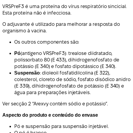
VRSPreF3 é uma proteína do vírus respiratório sincicial.
Esta proteína não é infecciosa.
O adjuvante é utilizado para melhorar a resposta do
organismo à vacina.
Os outros componentes são:
Pó
(antígeno VRSPreF3): trealose diidratado,
polissorbato 80 (E 433), dihidrogenofosfato de
potássio (E 340) e fosfato dipotássico (E 340).
Suspensão
: dioleoil fosfatidilcolina (E 322),
colesterol, cloreto de sódio, fosfato disódico anidro
(E 339), dihidrogenofosfato de potássio (E 340) e
água para preparações injetáveis.
Ver secção 2 “Arexvy contém sódio e potássio”.
Aspecto do produto e conteúdo do envase
Pó e suspensão para suspensão injetável.
O pó é branco.