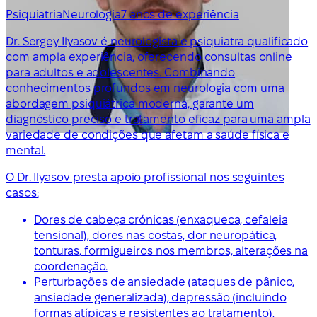
Psiquiatria
Neurologia
7 anos de experiência
Dr. Sergey Ilyasov é neurologista e psiquiatra qualificado
com ampla experiência, oferecendo consultas online
para adultos e adolescentes. Combinando
conhecimentos profundos em neurologia com uma
abordagem psiquiátrica moderna, garante um
diagnóstico preciso e tratamento eficaz para uma ampla
variedade de condições que afetam a saúde física e
mental.
O Dr. Ilyasov presta apoio profissional nos seguintes
casos:
Dores de cabeça crónicas (enxaqueca, cefaleia
tensional), dores nas costas, dor neuropática,
tonturas, formigueiros nos membros, alterações na
coordenação.
Perturbações de ansiedade (ataques de pânico,
ansiedade generalizada), depressão (incluindo
formas atípicas e resistentes ao tratamento),