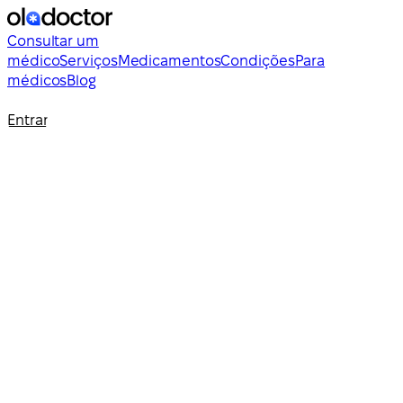
Consultar um
médico
Serviços
Medicamentos
Condições
Para
médicos
Blog
Entrar