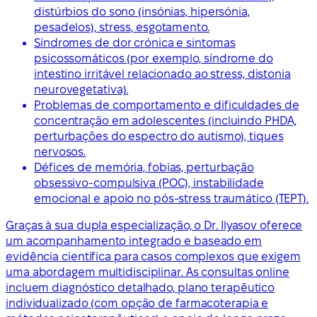
distúrbios do sono (insónias, hipersónia,
pesadelos), stress, esgotamento.
Síndromes de dor crónica e sintomas
psicossomáticos (por exemplo, síndrome do
intestino irritável relacionado ao stress, distonia
neurovegetativa).
Problemas de comportamento e dificuldades de
concentração em adolescentes (incluindo PHDA,
perturbações do espectro do autismo), tiques
nervosos.
Défices de memória, fobias, perturbação
obsessivo-compulsiva (POC), instabilidade
emocional e apoio no pós-stress traumático (TEPT).
Graças à sua dupla especialização, o Dr. Ilyasov oferece
um acompanhamento integrado e baseado em
evidência científica para casos complexos que exigem
uma abordagem multidisciplinar. As consultas online
incluem diagnóstico detalhado, plano terapêutico
individualizado (com opção de farmacoterapia e