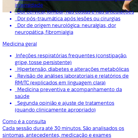
intensidade
Dor cervical, lombar, nas costas e nas articulações
Dor pós-traumática após lesões ou cirurgias
Dor de origem neurológica: neuralgias, dor
neuropática, fibromialgia
Medicina geral
Infeções respiratórias frequentes (constipação,
gripe, tosse persistente)
Hipertensão, diabetes e alterações metabólicas
Revisão de análises laboratoriais e relatórios de
RM/TC (explicados em linguagem clara)
Medicina preventiva e acompanhamento da
saúde
Segunda opinião e ajuste de tratamentos
(quando clinicamente apropriado)
Como é a consulta
Cada sessão dura até 30 minutos. São analisados os
sintomas, antecedentes, medicação e exames