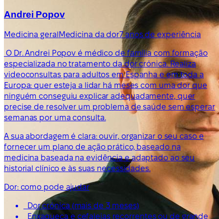
Andrei Popov
Medicina geral
Medicina da dor
7 anos de experiência
O Dr. Andrei Popov é médico de família com formação
especializada no tratamento da dor crónica. Realiza
videoconsultas para adultos em Espanha e em toda a
Europa: quer esteja a lidar há meses com uma dor que
ninguém conseguiu explicar adequadamente, quer
precise de resolver um problema de saúde sem esperar
semanas por uma consulta.
A sua abordagem é clara: ouvir, organizar o seu caso e
fornecer um plano de ação prático, baseado na
medicina baseada na evidência e adaptado ao seu
historial clínico e às suas necessidades.
Dor: como pode ajudar
Dor crónica (mais de 3 meses)
Enxaqueca e cefaleias recorrentes ou de grande