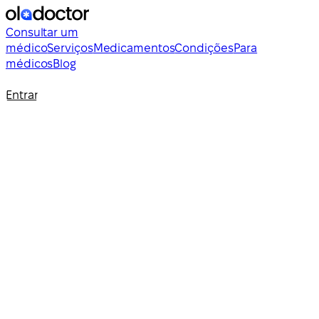
Consultar um
médico
Serviços
Medicamentos
Condições
Para
médicos
Blog
Entrar