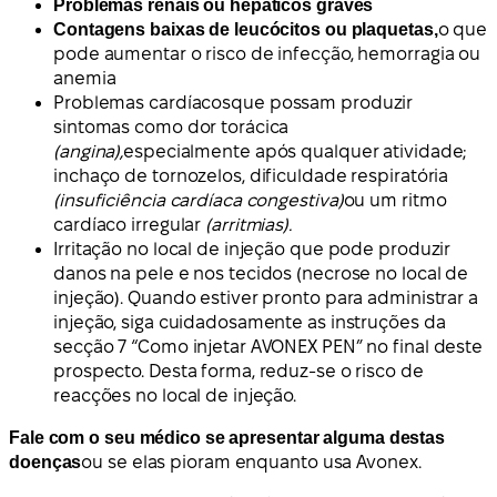
Problemas renais ou hepáticos graves
Contagens baixas de leucócitos ou plaquetas,
o que
pode aumentar o risco de infecção, hemorragia ou
anemia
Problemas cardíacos
que possam produzir
sintomas como dor torácica
(angina),
especialmente após qualquer atividade;
inchaço de tornozelos, dificuldade respiratória
(insuficiência cardíaca congestiva)
ou um ritmo
cardíaco irregular
(arritmias).
Irritação no local de injeção que pode produzir
danos na pele e nos tecidos (necrose no local de
injeção). Quando estiver pronto para administrar a
injeção, siga cuidadosamente as instruções da
secção 7 “Como injetar AVONEX PEN” no final deste
prospecto. Desta forma, reduz-se o risco de
reacções no local de injeção.
Fale com o seu médico se apresentar alguma destas
doenças
ou se elas pioram enquanto usa Avonex.