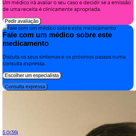
Um médico irá avaliar o seu caso e decidir se a emissão
de uma receita é clinicamente apropriada.
Pedir avaliação
Fale com um médico sobre este
medicamento
Discuta os seus sintomas e os próximos passos numa
consulta expressa.
Escolher um especialista
Consulta expressa
5.0
(36)