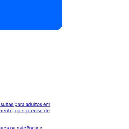
nsultas para adultos em
mente, quer precise de
eada na evidência e