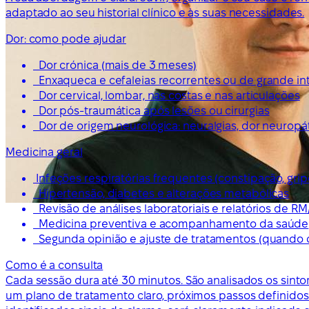
adaptado ao seu historial clínico e às suas necessidades.
Dor: como pode ajudar
Dor crónica (mais de 3 meses)
Enxaqueca e cefaleias recorrentes ou de grande i
Dor cervical, lombar, nas costas e nas articulações
Dor pós-traumática após lesões ou cirurgias
Dor de origem neurológica: neuralgias, dor neuropáti
Medicina geral
Infeções respiratórias frequentes (constipação, grip
Hipertensão, diabetes e alterações metabólicas
Revisão de análises laboratoriais e relatórios de RM
Medicina preventiva e acompanhamento da saúde
Segunda opinião e ajuste de tratamentos (quando 
Como é a consulta
Cada sessão dura até 30 minutos. São analisados os sint
um plano de tratamento claro, próximos passos definido