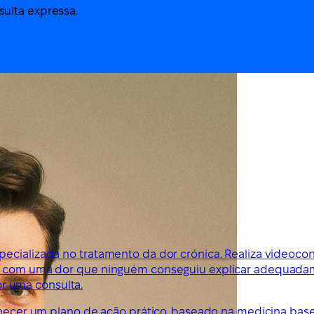
ulta expressa.
ecializada no tratamento da dor crónica. Realiza videoco
ses com uma dor que ninguém conseguiu explicar adequada
r uma consulta.
ornecer um plano de ação prático, baseado na medicina bas