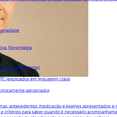
ntensidade
ca, fibromialgia
e, tosse persistente)
/TC (explicados em linguagem clara)
clinicamente apropriado)
omas, antecedentes, medicação e exames apresentados, e n
s e critérios para saber quando é necessário acompanhame