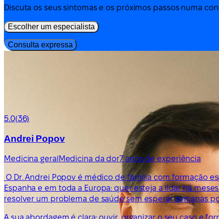
Discuta os seus sintomas e os próximos passos numa cons
Escolher um especialista
Consulta expressa
5.0
(36)
Andrei Popov
Medicina geral
Medicina da dor
7 anos de experiência
O Dr. Andrei Popov é médico de família com formação esp
Espanha e em toda a Europa: quer esteja a lidar há me
resolver um problema de saúde sem esperar semanas po
A sua abordagem é clara: ouvir, organizar o seu caso e f