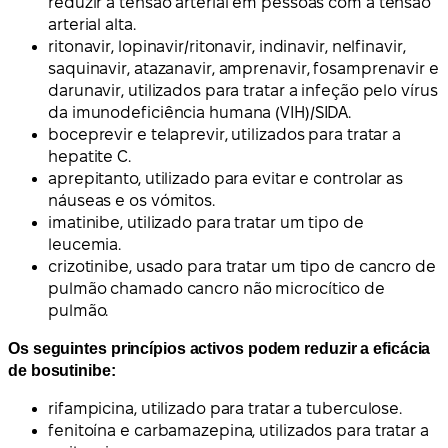
reduzir a tensão arterial em pessoas com a tensão
arterial alta.
ritonavir, lopinavir/ritonavir, indinavir, nelfinavir,
saquinavir, atazanavir, amprenavir, fosamprenavir e
darunavir, utilizados para tratar a infeção pelo vírus
da imunodeficiência humana (VIH)/SIDA.
boceprevir e telaprevir, utilizados para tratar a
hepatite C.
aprepitanto, utilizado para evitar e controlar as
náuseas e os vómitos.
imatinibe, utilizado para tratar um tipo de
leucemia.
crizotinibe, usado para tratar um tipo de cancro de
pulmão chamado cancro não microcítico de
pulmão.
Os seguintes princípios activos podem reduzir a eficácia
de bosutinibe:
rifampicina, utilizado para tratar a tuberculose.
fenitoína e carbamazepina, utilizados para tratar a