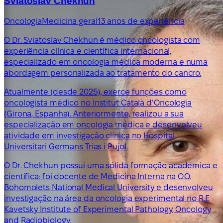
Sviatoslav Chekhun
Oncologia
Medicina geral
13 anos de experiência
O Dr. Sviatoslav Chekhun é médico oncologista com
experiência clínica e científica internacional,
especializado em oncologia médica moderna e numa
abordagem personalizada ao tratamento do cancro.
Atualmente (desde 2025), exerce funções como
oncologista médico no Institut Català d’Oncologia
(Girona, Espanha). Anteriormente, realizou a sua
especialização em oncologia médica e desenvolveu
atividade em investigação clínica no Hospital
Universitari Germans Trias i Pujol.
O Dr. Chekhun possui uma sólida formação académica e
científica: foi docente de Medicina Interna na O.O.
Bohomolets National Medical University e desenvolveu
investigação na área da oncologia experimental no R.E
Kavetsky Institute of Experimental Pathology, Oncology
and Radiobiology.