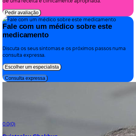
de uma receita é clinicamente apropriada.
Pedir avaliação
Fale com um médico sobre este
medicamento
Discuta os seus sintomas e os próximos passos numa
consulta expressa.
Escolher um especialista
Consulta expressa
0.0
(0)