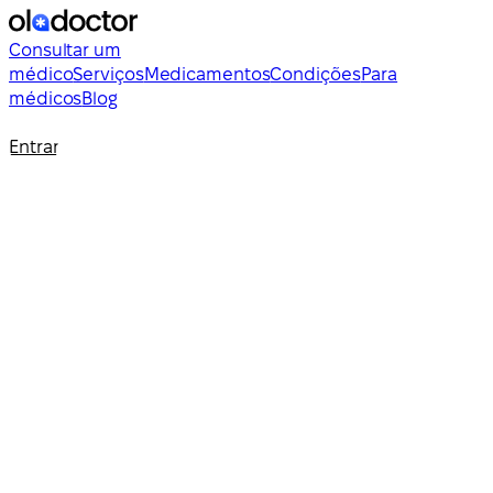
Consultar um
médico
Serviços
Medicamentos
Condições
Para
médicos
Blog
Entrar