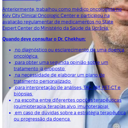
Anteriormente, trabalhou como médico oncologista no
Kyiv City Clinical Oncologic Center e participou na
avaliação regulamentar de medicamentos no State
Expert Center do Ministério da Saúde da Ucrânia.
Quando deve consultar o Dr. Chekhun:
no diagnóstico ou esclarecimento de uma doença
oncológica
para obter uma segunda opinião sobre um
tratamento já proposto
na necessidade de elaborar um plano de
tratamento personalizado
para interpretação de análises, TAC, RM, PET-CT e
biópsias
na escolha entre diferentes opções terapêuticas
(quimioterapia, terapias alvo, imunoterapia)
em caso de dúvidas sobre a estratégia terapêutica
ou progressão da doença