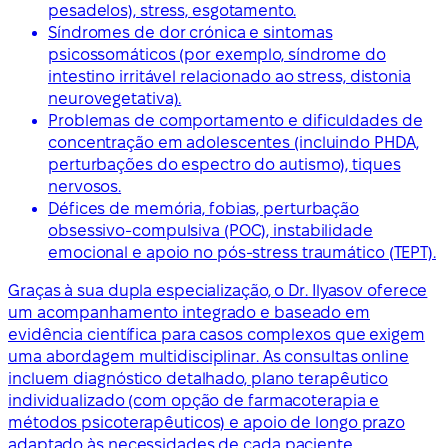
pesadelos), stress, esgotamento.
Síndromes de dor crónica e sintomas
psicossomáticos (por exemplo, síndrome do
intestino irritável relacionado ao stress, distonia
neurovegetativa).
Problemas de comportamento e dificuldades de
concentração em adolescentes (incluindo PHDA,
perturbações do espectro do autismo), tiques
nervosos.
Défices de memória, fobias, perturbação
obsessivo-compulsiva (POC), instabilidade
emocional e apoio no pós-stress traumático (TEPT).
Graças à sua dupla especialização, o Dr. Ilyasov oferece
um acompanhamento integrado e baseado em
evidência científica para casos complexos que exigem
uma abordagem multidisciplinar. As consultas online
incluem diagnóstico detalhado, plano terapêutico
individualizado (com opção de farmacoterapia e
métodos psicoterapêuticos) e apoio de longo prazo
adaptado às necessidades de cada paciente.