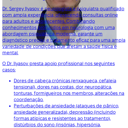
Dr. Sergey Ilyasov é neurologista e psiquiatra qualificado
com ampla experiência, oferecendo consultas online
para adultos e adolescentes. Combinando
conhecimentos profundos em neurologia com uma
abordagem psiquiátrica moderna, garante um
diagnóstico preciso e tratamento eficaz para uma ampla
variedade de condições que afetam a saúde física e
mental.
O Dr. Ilyasov presta apoio profissional nos seguintes
casos:
Dores de cabeça crónicas (enxaqueca, cefaleia
tensional), dores nas costas, dor neuropática,
tonturas, formigueiros nos membros, alterações na
coordenação.
Perturbações de ansiedade (ataques de pânico,
ansiedade generalizada), depressão (incluindo
formas atípicas e resistentes ao tratamento),
distúrbios do sono (insónias, hipersónia,