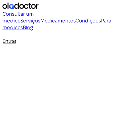
Consultar um
médico
Serviços
Medicamentos
Condições
Para
médicos
Blog
Entrar