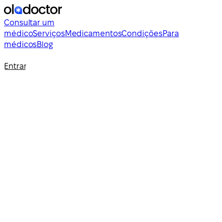
Consultar um
médico
Serviços
Medicamentos
Condições
Para
médicos
Blog
Entrar