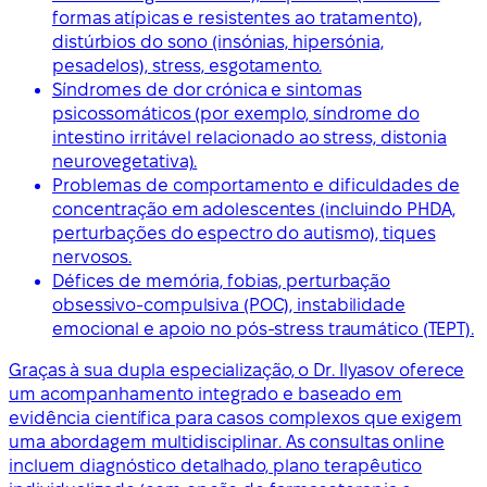
formas atípicas e resistentes ao tratamento),
distúrbios do sono (insónias, hipersónia,
pesadelos), stress, esgotamento.
Síndromes de dor crónica e sintomas
psicossomáticos (por exemplo, síndrome do
intestino irritável relacionado ao stress, distonia
neurovegetativa).
Problemas de comportamento e dificuldades de
concentração em adolescentes (incluindo PHDA,
perturbações do espectro do autismo), tiques
nervosos.
Défices de memória, fobias, perturbação
obsessivo-compulsiva (POC), instabilidade
emocional e apoio no pós-stress traumático (TEPT).
Graças à sua dupla especialização, o Dr. Ilyasov oferece
um acompanhamento integrado e baseado em
evidência científica para casos complexos que exigem
uma abordagem multidisciplinar. As consultas online
incluem diagnóstico detalhado, plano terapêutico