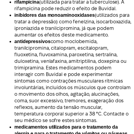
rifampicina
(utilizada para tratar a tuberculose). A
rifampicina pode reduzir o efeito de Buvidal.
inibidores das monoaminooxidases
(utilizados para
tratar a depressão) como fenelzina, isocarboxazida,
iproniazida e tranilcipromina, já que podem
aumentar os efeitos deste medicamento.
antidepressivos
como moclobemida,
tranilcipromina, citalopram, escitalopram,
fluoxetina, fluvoxamina, paroxetina, sertralina,
duloxetina, venlafaxina, amitriptilina, doxepina ou
trimipramina. Estes medicamentos podem
interagir com Buvidal e pode experimentar
sintomas como contrações musculares rítmicas
involuntárias, incluídos os músculos que controlam
o movimento dos olhos, agitação, alucinações,
coma, suor excessivo, tremores, exageração dos
reflexos, aumento da tensão muscular,
temperatura corporal superior a 38 °C. Contacte o
seu médico se sofre estes sintomas.
medicamentos utilizados para o tratamento da
alergia e para o tratamento de vómitos ou náuseas