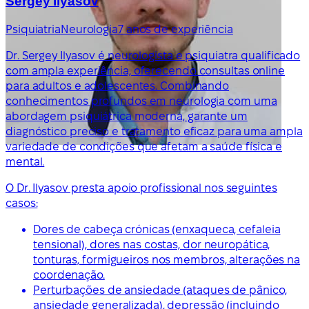
Sergey Ilyasov
Psiquiatria
Neurologia
7 anos de experiência
Dr. Sergey Ilyasov é neurologista e psiquiatra qualificado
com ampla experiência, oferecendo consultas online
para adultos e adolescentes. Combinando
conhecimentos profundos em neurologia com uma
abordagem psiquiátrica moderna, garante um
diagnóstico preciso e tratamento eficaz para uma ampla
variedade de condições que afetam a saúde física e
mental.
O Dr. Ilyasov presta apoio profissional nos seguintes
casos:
Dores de cabeça crónicas (enxaqueca, cefaleia
tensional), dores nas costas, dor neuropática,
tonturas, formigueiros nos membros, alterações na
coordenação.
Perturbações de ansiedade (ataques de pânico,
ansiedade generalizada), depressão (incluindo