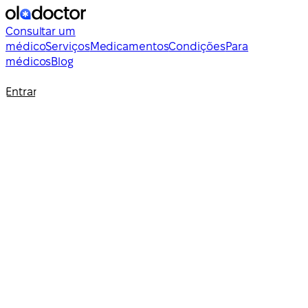
Consultar um
médico
Serviços
Medicamentos
Condições
Para
médicos
Blog
Entrar