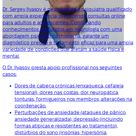
Dr. Sergey Ilyasov é neurologista e psiquiatra qualificado
com ampla experiência, oferecendo consultas online
para adultos e adolescentes. Combinando
conhecimentos profundos em neurologia com uma
abordagem psiquiátrica moderna, garante um
diagnóstico preciso e tratamento eficaz para uma ampla
variedade de condições que afetam a saúde física e
mental.
O Dr. Ilyasov presta apoio profissional nos seguintes
casos:
Dores de cabeça crónicas (enxaqueca, cefaleia
tensional), dores nas costas, dor neuropática,
tonturas, formigueiros nos membros, alterações na
coordenação.
Perturbações de ansiedade (ataques de pânico,
ansiedade generalizada), depressão (incluindo
formas atípicas e resistentes ao tratamento),
distúrbios do sono (insónias, hipersónia,