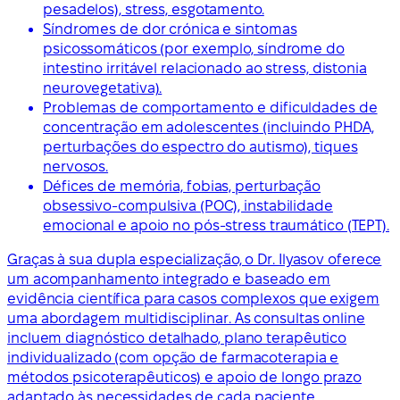
pesadelos), stress, esgotamento.
Síndromes de dor crónica e sintomas
psicossomáticos (por exemplo, síndrome do
intestino irritável relacionado ao stress, distonia
neurovegetativa).
Problemas de comportamento e dificuldades de
concentração em adolescentes (incluindo PHDA,
perturbações do espectro do autismo), tiques
nervosos.
Défices de memória, fobias, perturbação
obsessivo-compulsiva (POC), instabilidade
emocional e apoio no pós-stress traumático (TEPT).
Graças à sua dupla especialização, o Dr. Ilyasov oferece
um acompanhamento integrado e baseado em
evidência científica para casos complexos que exigem
uma abordagem multidisciplinar. As consultas online
incluem diagnóstico detalhado, plano terapêutico
individualizado (com opção de farmacoterapia e
métodos psicoterapêuticos) e apoio de longo prazo
adaptado às necessidades de cada paciente.